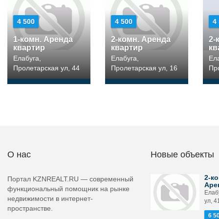
4 500
4 500
4
1-комн. Аренда
2-комн. Аренда
2-
квартир
квартир
кв
Елабуга,
Елабуга,
Ел
Пролетарская ул, 44
Пролетарская ул, 16
Пр
О нас
Новые объекты
2-ко
Портал KZNREALT.RU — современный
Аре
функциональный помощник на рынке
Елаб
недвижимости в интернет-
ул, 4
пространстве.
6 5