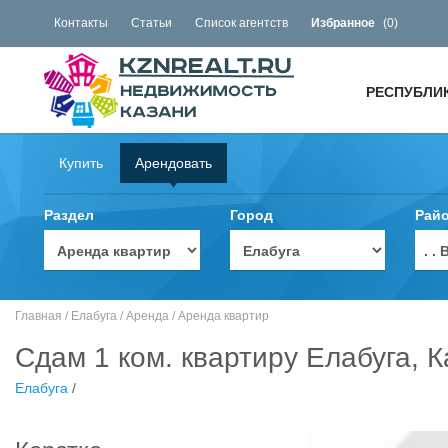
Контакты
Статьи
Список агентств
Избранное
(
0
)
РЕСПУБЛИ
Купить
Арендовать
Раздел
Город
Рай
. 
Главная
/
Елабуга
/
Аренда
/
Аренда квартир
Сдам 1 ком. квартиру Елабуга, 
Елабуга
/