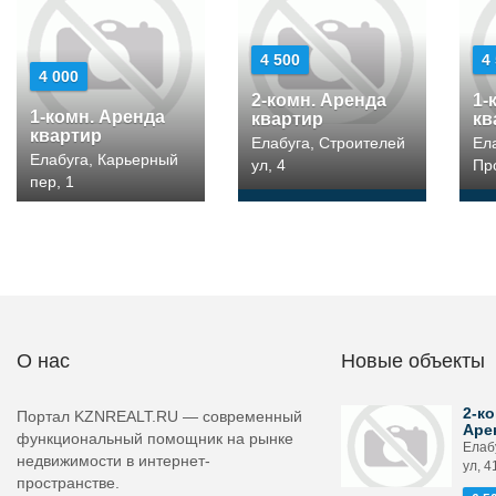
4 500
4
4 000
2-комн. Аренда
1-
1-комн. Аренда
квартир
кв
квартир
Елабуга, Строителей
Ел
Елабуга, Карьерный
ул, 4
Пр
пер, 1
О нас
Новые объекты
2-ко
Портал KZNREALT.RU — современный
Аре
функциональный помощник на рынке
Елаб
недвижимости в интернет-
ул, 4
пространстве.