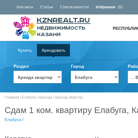
Контакты
Статьи
Список агентств
Избранное
(
0
)
РЕСПУБЛИ
Купить
Арендовать
Раздел
Город
Рай
. 
Главная
/
Елабуга
/
Аренда
/
Аренда квартир
Сдам 1 ком. квартиру Елабуга, 
Елабуга
/