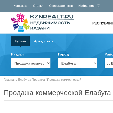
Контакты
Статьи
Список агентств
Избранное
(
0
)
РЕСПУБЛИ
Купить
Арендовать
Раздел
Город
Рай
. 
Главная
/
Елабуга
/
Продажа
/
Продажа коммерческой
Продажа коммерческой Елабуга