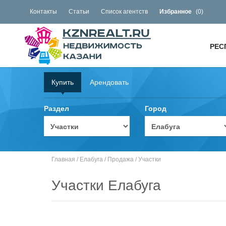
Контакты
Статьи
Список агентств
Избранное
(
0
)
РЕС
Купить
Арендовать
Раздел
Город
Главная
/
Елабуга
/
Продажа
/
Участки
Участки Елабуга