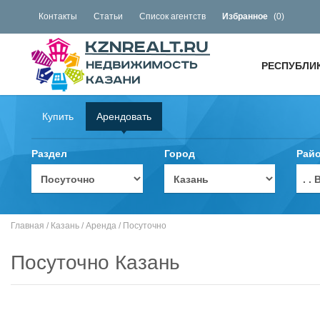
Контакты
Статьи
Список агентств
Избранное
(
0
)
РЕСПУБЛИ
Купить
Арендовать
Раздел
Город
Рай
. 
Главная
/
Казань
/
Аренда
/
Посуточно
Посуточно Казань