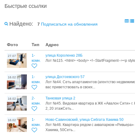
Быстрые ссылки
Найдено:
7
Подписаться на обновления
Фото
Тип
Адрес
1-
улица Короленко 28Б
27.07
комн.
Лот №115. <html> <body> <!--StartFragment--><p style=
1-
улица Достоевского 57
16.02
комн.
Лот №44. Сеть апартаментов (агентство недвижим
вас приветствовать в своих...
2-
Танковая улица 2
16.02
комн.
Лот №45. Видовая квартира в ЖК «Авалон Сити» г. К
2, 20 этажСеть...
1-
Ново-Савиновский, улица Сибгата Хакима 50
16.02
комн.
Лот №46. Квартира рядом с аквапарком «Ривьера» г.
Хакима, 50Сеть...