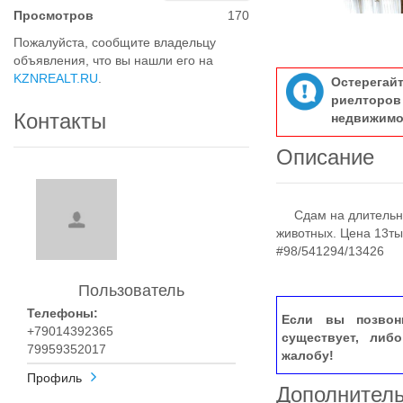
Просмотров
170
Пожалуйста, сообщите владельцу
объявления, что вы нашли его на
KZNREALT.RU
.
Остерегай
риелтор
Контакты
недвижимо
Описание
Сдам на длитeльный
животных. Цена 13ты
#98/541294/13426
Пользователь
Телефоны:
Если вы позвон
+79014392365
существует, либ
79959352017
жалобу!
Профиль
Дополнител