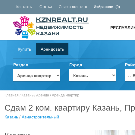
Контакты
Статьи
Список агентств
Избранное
(
0
)
РЕСПУБЛИ
Купить
Арендовать
Раздел
Город
Рай
. 
Главная
/
Казань
/
Аренда
/
Аренда квартир
Сдам 2 ком. квартиру Казань, П
Казань
/
Авиастроительный