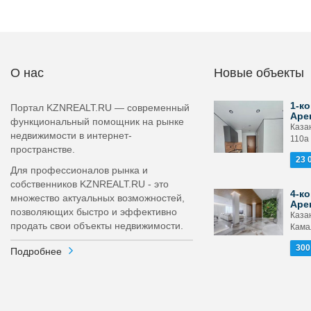
О нас
Новые объекты
1-ко
Портал KZNREALT.RU — современный
Аре
функциональный помощник на рынке
Каза
недвижимости в интернет-
110а
пространстве.
23 
Для профессионалов рынка и
собственников KZNREALT.RU - это
4-ко
множество актуальных возможностей,
Аре
позволяющих быстро и эффективно
Каза
продать свои объекты недвижимости.
Камал
300
Подробнее