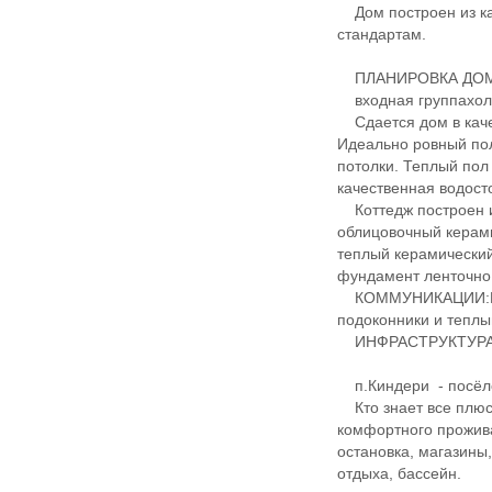
Дом построен из ка
стандартам.
ПЛАНИРОВКА ДОМ
​​входная группахол
Сдается дом в качес
Идеально ровный пол
потолки. Теплый пол
качественная водост
Коттедж построен и
облицовочный керам
теплый керамический
фундамент ленточн
КОММУНИКАЦИИ:Вода
подоконники и теплый п
ИНФРАСТРУКТУРА
п.Киндери - посёло
Кто знает все плюсы
комфортного прожива
остановка, магазины,
отдыха, бассейн.