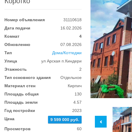
Коротко
Номер объявления
31110618
Дата подачи
16.02.2026
Комнат
4
Обновленно
07.08.2026
Тип
Дома/Коттеджи
Улица
ул Арская п.Киндери
Этажность
2
Тип основного здания
Отдельное
Материал стен
Кирпич
Площадь общая
130
Площадь земли
4.57
Год постройки
2023
Цена
9 599 000 руб.
Просмотров
60