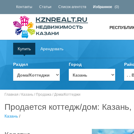
Контакты
Статьи
Список агентств
Избранное
(
0
)
РЕСПУБЛИ
Купить
Арендовать
Раздел
Город
Рай
. 
Главная
/
Казань
/
Продажа
/
Дома/Коттеджи
Продается коттедж/дом: Казань,
Казань
/