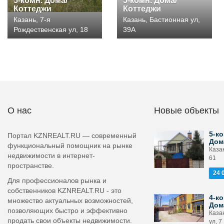
5-комн. Дома/
5-комн. Дома/
Коттеджи
Коттеджи
Казань, 7-я
Казань, Бастионная ул,
Рождественская ул, 18
39А
О нас
Новые объекты
5-ко
Портал KZNREALT.RU — современный
Дом
функциональный помощник на рынке
Казан
недвижимости в интернет-
61
пространстве.
24 
Для профессионалов рынка и
собственников KZNREALT.RU - это
4-ко
множество актуальных возможностей,
Дом
позволяющих быстро и эффективно
Каза
продать свои объекты недвижимости.
ул, 7