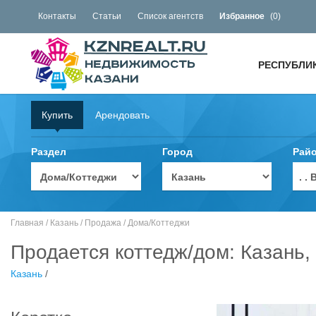
Контакты
Статьи
Список агентств
Избранное
(
0
)
РЕСПУБЛИ
Купить
Арендовать
Раздел
Город
Рай
. 
Главная
/
Казань
/
Продажа
/
Дома/Коттеджи
Продается коттедж/дом: Казань, 
Казань
/