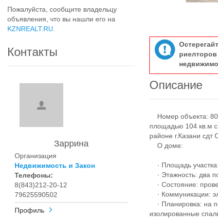
Пожалуйста, сообщите владельцу
объявления, что вы нашли его на
KZNREALT.RU
.
Остерегай
Контакты
риелтор
недвижимо
Описание
Номер объекта: 803
площадью 104 кв.м с
районе г.Казани сдт
Заррина
О доме:
Организация
· Площадь участка: 
Недвижимость и Закон
· Этажность: два п
Телефоны:
· Состояние: провед
8(843)212-20-12
· Коммуникации: эле
79625590502
· Планировка: на пе
Профиль
изолированные спал