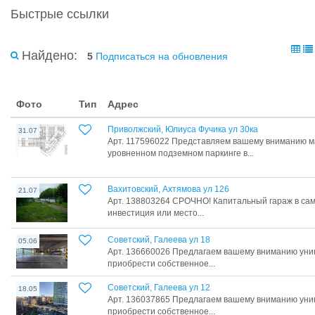
Быстрые ссылки
Найдено:
5
Подписаться на обновления
Фото
Тип
Адрес
Приволжский, Юлиуса Фучика ул 30ка
31.07
Арт. 117596022 Представляем вашему вниманию м
уровненном подземном паркинге в...
Вахитовский, Ахтямова ул 126
21.07
Арт. 138803264 СРОЧНО! Капитальный гараж в са
инвестиция или место...
Советский, Галеева ул 18
05.06
Арт. 136660026 Предлагаем вaшему вниманию уни
приобpести cобствeннoe...
Советский, Галеева ул 12
18.05
Арт. 136037865 Предлагаем вaшему вниманию уни
приобpести cобствeннoe...