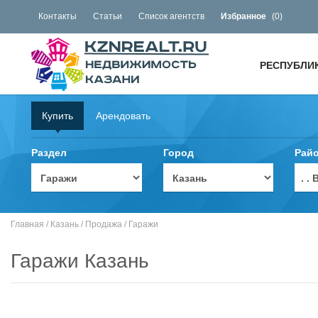
Контакты
Статьи
Список агентств
Избранное
(
0
)
РЕСПУБЛИ
Купить
Арендовать
Раздел
Город
Рай
. 
Главная
/
Казань
/
Продажа
/
Гаражи
Гаражи Казань