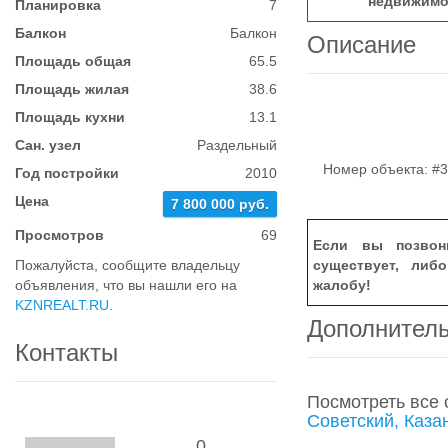
недвижимо
Планировка
7
Балкон
Балкон
Описание
Площадь общая
65.5
Площадь жилая
38.6
Площадь кухни
13.1
Сан. узел
Раздельный
Номер объекта: #3
Год постройки
2010
Цена
7 800 000 руб.
Просмотров
69
Если вы позвон
Пожалуйста, сообщите владельцу
существует, либ
объявления, что вы нашли его на
жалобу!
KZNREALT.RU
.
Дополнител
Контакты
Посмотреть все
Советский, Каза
0