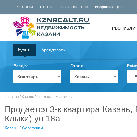
Контакты
Статьи
Список агентств
Избранное
(
0
)
РЕСПУБЛИ
Купить
Арендовать
Раздел
Город
Рай
. 
Главная
/
Казань
/
Продажа
/
Квартиры
Продается 3-к квартира Казань,
Клыки) ул 18а
Казань
/
Советский