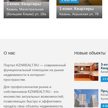
1 890 000
3-комн. Квартиры
1-комн. Квартиры
Казань, Магистральная
(Большие Клыки) ул, 18а
Казань, Агрызская ул, 78
О нас
Новые объекты
3-ко
Портал KZNREALT.RU — современный
Ква
функциональный помощник на рынке
Казан
недвижимости в интернет-
23 
пространстве.
Для профессионалов рынка и
Про
собственников KZNREALT.RU - это
Каза
множество актуальных возможностей,
Кулаг
позволяющих быстро и эффективно
продать свои объекты недвижимости.
6 9