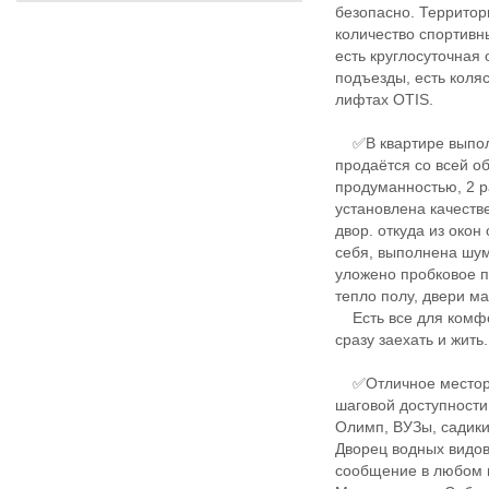
безопасно. Территор
количество спортивн
есть круглосуточная
подъезды, есть коля
лифтах OTIS.
✅В квартире выполн
продаётся со всей о
продуманностью, 2 р
установлена качестве
двор. откуда из око
себя, выполнена шу
уложено пробковое п
тепло полу, двери м
Есть все для комфо
сразу заехать и жить.
​​​​​​​
✅Отличное месторас
шаговой доступности
Олимп, ВУЗы, садики
Дворец водных видов
сообщение в любом н