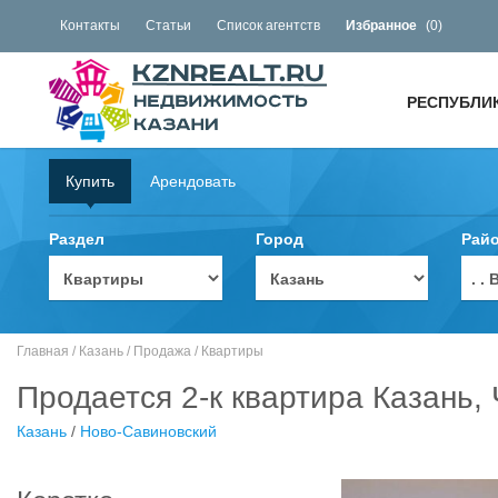
Контакты
Статьи
Список агентств
Избранное
(
0
)
РЕСПУБЛИ
Купить
Арендовать
Раздел
Город
Рай
. 
Главная
/
Казань
/
Продажа
/
Квартиры
Продается 2-к квартира Казань,
Казань
/
Ново-Савиновский