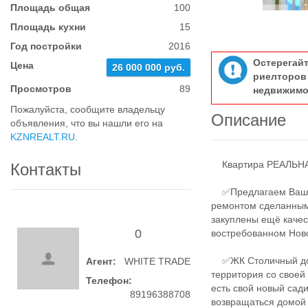
Площадь общая
100
Площадь кухни
15
Год постройки
2016
Остерегай
Цена
26 000 000 руб.
риелтор
Просмотров
89
недвижимо
Пожалуйста, сообщите владельцу
Описание
объявления, что вы нашли его на
KZNREALT.RU
.
Квартира РЕАЛЬНАЯ
Контакты
✅Предлагаем Вашем
ремонтом сделанным
закуплены ещё каче
0
востребованном Ново
✅ЖК Столичный дом 
Агент:
WHITE TRADE
территория со своей
Телефон:
есть свой новый сад
89196388708
возвращаться домой 