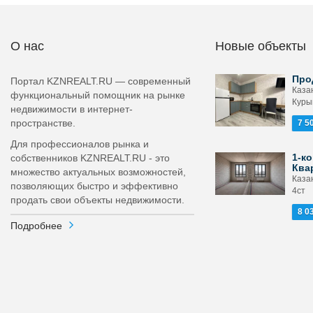
О нас
Новые объекты
Про
Портал KZNREALT.RU — современный
Каза
функциональный помощник на рынке
Курын
недвижимости в интернет-
пространстве.
7 5
Для профессионалов рынка и
1-ко
собственников KZNREALT.RU - это
Ква
множество актуальных возможностей,
Казан
позволяющих быстро и эффективно
4ст
продать свои объекты недвижимости.
8 0
Подробнее