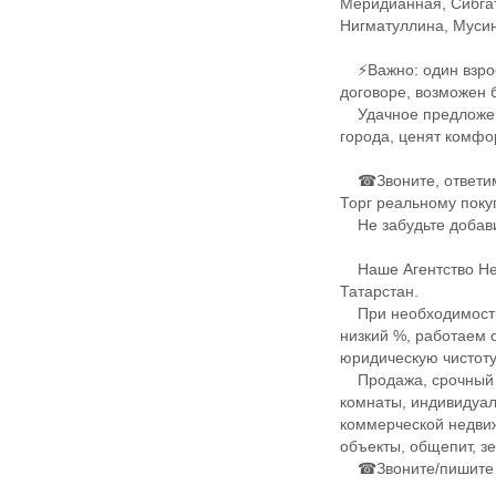
Меридианная, Сибга
Нигматуллина, Мусин
⚡Важно: один взросл
договоре, возможен 
Удачное предложение
города, ценят комфор
☎Звоните, ответим 
Торг реальному поку
Не забудьте добав
Наше Агентство Нед
Татарстан.
При необходимости 
низкий %, работаем 
юридическую чистоту
Продажа, срочный вы
комнаты, индивидуал
коммерческой недвиж
объекты, общепит, земля
☎Звоните/пишите б