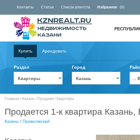
Контакты
Статьи
Список агентств
Избранное
(
0
)
РЕСПУБЛИ
Купить
Арендовать
Раздел
Город
Рай
. 
Главная
/
Казань
/
Продажа
/
Квартиры
Продается 1-к квартира Казань,
Казань
/
Приволжский