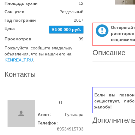
Площадь кухни
12
Сан. узел
Раздельный
Год постройки
2017
Остерегай
Цена
9 500 000 руб.
риелтор
Просмотров
99
недвижимо
Пожалуйста, сообщите владельцу
Описание
объявления, что вы нашли его на
KZNREALT.RU
.
Контакты
Если вы позвон
существует, либ
0
жалобу!
Агент:
Гульнара
Дополнител
Телефон:
89534915703