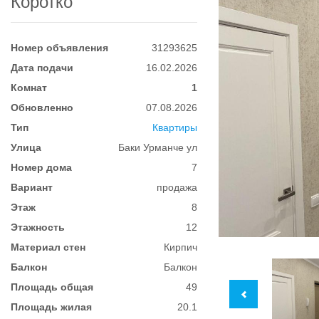
Коротко
Номер объявления
31293625
Дата подачи
16.02.2026
Комнат
1
Обновленно
07.08.2026
Тип
Квартиры
Улица
Баки Урманче ул
Номер дома
7
Вариант
продажа
Этаж
8
Этажность
12
Материал стен
Кирпич
Балкон
Балкон
Площадь общая
49
Площадь жилая
20.1