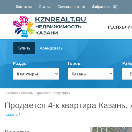
Контакты
Статьи
Список агентств
Избранное
(
0
)
РЕСПУБЛИ
Купить
Арендовать
Раздел
Город
Рай
. 
Главная
/
Казань
/
Продажа
/
Квартиры
Продается 4-к квартира Казань,
Казань
/