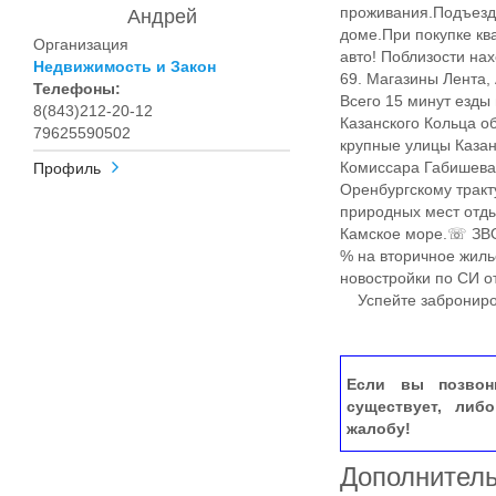
проживания.Подъезд 
Андрей
доме.При покупке кв
Организация
авто! Поблизости нах
Недвижимость и Закон
69. Магазины Лента, 
Телефоны:
Всего 15 минут езды
8(843)212-20-12
Казанского Кольца о
79625590502
крупные улицы Казан
Комиссара Габишева,
Профиль
Оренбургскому тракт
природных мест отды
Камское море.☏​​​​
% на вторичное жилье
новостройки по СИ о
Успейте заброниров
Если вы позвон
существует, либ
жалобу!
Дополнител