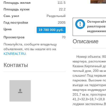
Площадь жилая
111.5
Площадь кухни
22.2
Сан. узел
Раздельный
Остерегай
Год постройки
2005
риелтор
Цена
19 780 000 руб.
недвижимо
Просмотров
70
Описание
Пожалуйста, сообщите владельцу
объявления, что вы нашли его на
KZNREALT.RU
.
Номер объекта: 803
квартира, расположе
Контакты
Казани.Кирпичный д
теплый дом, 200 кв.
слышно! Под первым 
парковка. Высокие п
въезде на территори
квартира индивидуа
201,7 кв.м, просторн
41,2+32,8+18,7+18,8 
лоджии застеклены.В