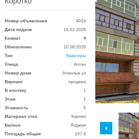
Коротко
Номер объявления
4024
Дата подачи
16.02.2026
Комнат
4
Обновленно
10.08.2026
Тип
Квартиры
Улица
Алтан
Номер дома
Аланлык ул
Вариант
продажа
В ипотеку
1
Этаж
1
Этажность
5
Материал стен
Кирпич
Балкон
Лоджия
Площадь общая
197.8