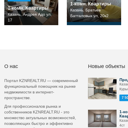
1-комн. Квартиры
1-комн. Квартиры
Казань, Братьев
Казань, Андрея Адо ул,
Батталовых ул, 20к2
17
О нас
Новые объекты
Про
Портал KZNREALT.RU — современный
Каза
функциональный помощник на рынке
Курын
недвижимости в интернет-
пространстве.
7 5
Для профессионалов рынка и
1-ко
собственников KZNREALT.RU - это
Ква
множество актуальных возможностей,
Казан
позволяющих быстро и эффективно
4ст