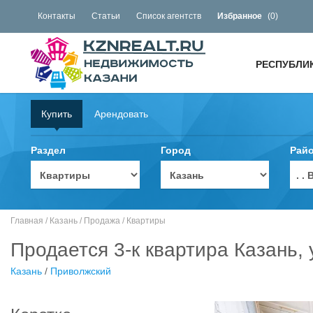
Контакты
Статьи
Список агентств
Избранное
(
0
)
РЕСПУБЛИ
Купить
Арендовать
Раздел
Город
Рай
. 
Главная
/
Казань
/
Продажа
/
Квартиры
Продается 3-к квартира Казань,
Казань
/
Приволжский