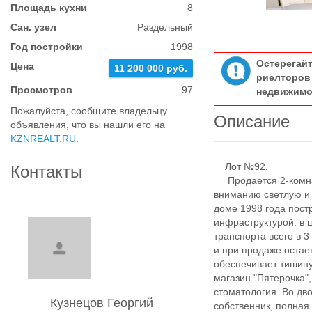
Площадь кухни
8
Сан. узел
Раздельный
Год постройки
1998
Остерегай
Цена
11 200 000 руб.
риелтор
Просмотров
97
недвижимо
Пожалуйста, сообщите владельцу
Описание
объявления, что вы нашли его на
KZNREALT.RU
.
Лот №92.
Контакты
Продается 2-комнат
вниманию светлую и
доме 1998 года пост
инфраструктурой: в 
транспорта всего в 
и при продаже остает
обеспечивает тишину
магазин "Пятерочка",
стоматология. Во дв
Кузнецов Георгий
собственник, полная