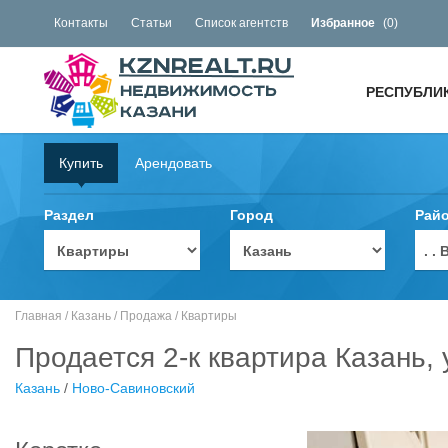
Контакты
Статьи
Список агентств
Избранное
(
0
)
РЕСПУБЛИ
Купить
Арендовать
Раздел
Город
Рай
. 
Главная
/
Казань
/
Продажа
/
Квартиры
Продается 2-к квартира Казань,
Казань
/
Ново-Савиновский