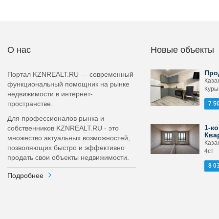
О нас
Новые объекты
Про
Портал KZNREALT.RU — современный
Каза
функциональный помощник на рынке
Курын
недвижимости в интернет-
пространстве.
7 5
Для профессионалов рынка и
1-ко
собственников KZNREALT.RU - это
Ква
множество актуальных возможностей,
Казан
позволяющих быстро и эффективно
4ст
продать свои объекты недвижимости.
8 0
Подробнее