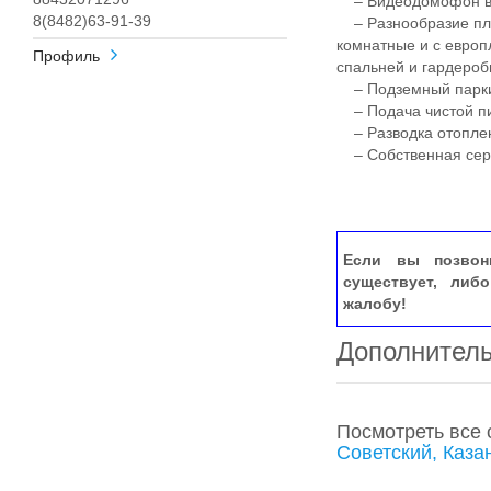
– Видеодомофон в 
8(8482)63-91-39
– Разнообразие пла
комнатные и с европ
Профиль
спальней и гардероб
– Подземный паркин
– Подача чистой пи
– Разводка отоплен
– Собственная сер
Если вы позвон
существует, либ
жалобу!
Дополнител
Посмотреть все
Советский, Каза