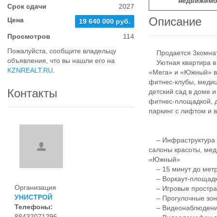
недвижимо
Срок сдачи
2027
Описание
Цена
19 640 000 руб.
Просмотров
114
Пожалуйста, сообщите владельцу
Продается 3комнатн
объявления, что вы нашли его на
Уютная квартира в с
KZNREALT.RU
.
«Мега» и «Южный» в 
фитнес-клубы, медиц
Контакты
детский сад в доме 
фитнес-площадкой, 
паркинг с лифтом и
– Инфраструктура д
салоны красоты, мед
«Южный»
– 15 минут до метро
– Воркаут-площадки
Организация
– Игровые простран
УНИСТРОЙ
– Прогулочные зоны
Телефоны:
– Видеонаблюдение 
88432071296