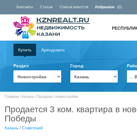
Контакты
Статьи
Список агентств
Избранное
(
0
)
РЕСПУБЛИ
Купить
Арендовать
Раздел
Город
Рай
. 
Главная
/
Казань
/
Продажа
/
Новостройки
Продается 3 ком. квартира в нов
Победы
Казань
/
Советский