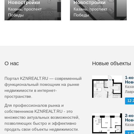
Новостройки
Новостройки
Казань, проспект
Казань, проспект
Победы
Победы
О нас
Новые объекты
1-ко
Портал KZNREALT.RU — современный
Нов
функциональный помощник на рынке
Каза
недвижимости в интернет-
Лавр
пространстве.
12 
Для профессионалов рынка и
собственников KZNREALT.RU - это
2-ко
множество актуальных возможностей,
Нов
позволяющих быстро и эффективно
Каза
продать свои объекты недвижимости.
7 8