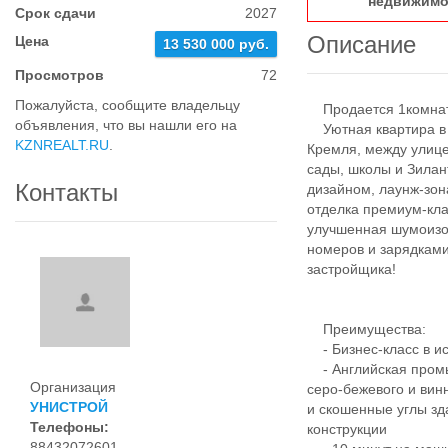
недвижимо
Срок сдачи
2027
Описание
Цена
13 530 000 руб.
Просмотров
72
Пожалуйста, сообщите владельцу
Продается 1комнатн
объявления, что вы нашли его на
Уютная квартира в Ж
KZNREALT.RU
.
Кремля, между улице
сады, школы и Зила
Контакты
дизайном, лаунж-зо
отделка премиум-кл
улучшенная шумоизо
номеров и зарядками
застройщика!
Преимущества:
- Бизнес-класс в ис
- Английская промы
Организация
серо-бежевого и вин
УНИСТРОЙ
и скошенные углы зд
Телефоны:
конструкции
88432072601