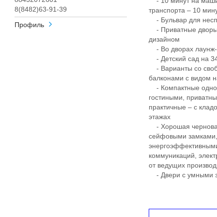
- 10 минут на маши
8(8482)63-91-39
транспорта – 10 ми
- Бульвар для несп
Профиль
- Приватные дворы
дизайном
- Во дворах лаунж-з
- Детский сад на 340
- Варианты со своб
балконами с видом н
- Компактные однок
гостиными, приватны
практичные – с клад
этажах
- Хорошая черновая
сейфовыми замками, 
энергоэффективными
коммуникаций, элект
от ведущих произво
- Двери с умными з