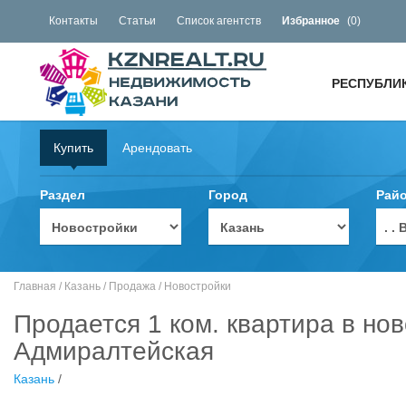
Контакты
Статьи
Список агентств
Избранное
(
0
)
РЕСПУБЛИ
Купить
Арендовать
Раздел
Город
Рай
. 
Главная
/
Казань
/
Продажа
/
Новостройки
Продается 1 ком. квартира в нов
Адмиралтейская
Казань
/