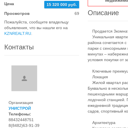
недвижимо
Цена
15 320 000 руб.
Описание
Просмотров
69
Пожалуйста, сообщите владельцу
объявления, что вы нашли его на
Продается 3комнатн
KZNREALT.RU
.
Уникальная квартир
района сочетается с 
Контакты
парки с сенсорными 
минутах – набережна
условия покупки от 
Ключевые преимуще
Локация
Жилой квартал расп
Буквально в несколь
пешеходными маршру
лодочной станцией. 
Организация
ежедневной традицие
УНИСТРОЙ
садов, спортивный к
Телефоны:
88432448751
Архитектура
8(8482)63-91-39