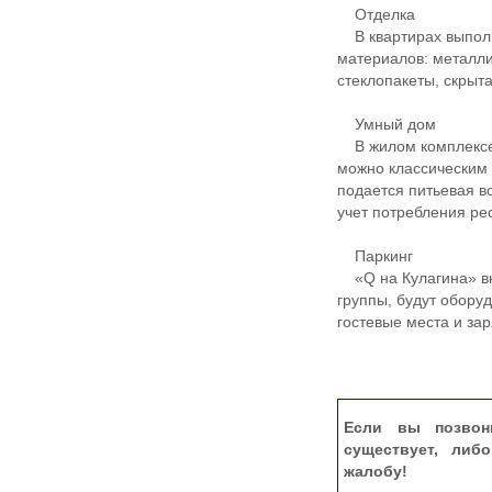
Отделка
В квартирах выполн
материалов: металли
стеклопакеты, скрыт
Умный дом
В жилом комплексе 
можно классическим 
подается питьевая 
учет потребления ре
Паркинг
«Q на Кулагина» вк
группы, будут обор
гостевые места и за
Если вы позвон
существует, либ
жалобу!