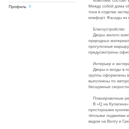
Комплекс состоит из
Между собой дома о
Профиль
тона в отделке экст
комфорт. Фасады из 
Благоустройство
Дворы жилого компл
природных материало
прогулочные маршрут
предусмотрены офис
Интерьер и экстер
Дворы и входы в по
группы оформлены в
выполнены по авторс
бесшумные скоростны
Планировочные р
В «Q на Кулагина» 
просторными кухням
тёплыми лоджиями и
видом на Волгу и Гр