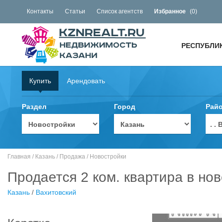
Контакты
Статьи
Список агентств
Избранное
(
0
)
РЕСПУБЛИ
Купить
Арендовать
Раздел
Город
Рай
. 
Главная
/
Казань
/
Продажа
/
Новостройки
Продается 2 ком. квартира в нов
Казань
/
Вахитовский