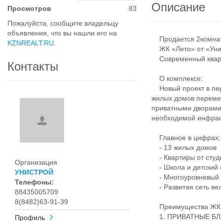
Описание
Просмотров
83
Пожалуйста, сообщите владельцу
объявления, что вы нашли его на
Продается 2комнатн
KZNREALT.RU
.
ЖК «Лето» от «Унис
Современный кварта
Контакты
О комплексе:
Новый проект в пер
жилых домов переме
приватными дворами
необходимой инфрас
Главное в цифрах:
- 13 жилых домов
- Квартиры от студ
Организация
- Школа и детский 
УНИСТРОЙ
- Многоуровневый 
Телефоны:
- Развитая сеть ве
88435005709
8(8482)63-91-39
Преимущества ЖК 
1. ПРИВАТНЫЕ Б
Профиль