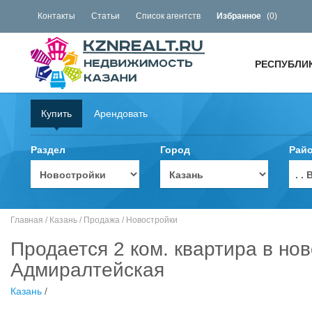
Контакты
Статьи
Список агентств
Избранное
(
0
)
РЕСПУБЛИ
Купить
Арендовать
Раздел
Город
Рай
. 
Главная
/
Казань
/
Продажа
/
Новостройки
Продается 2 ком. квартира в нов
Адмиралтейская
Казань
/