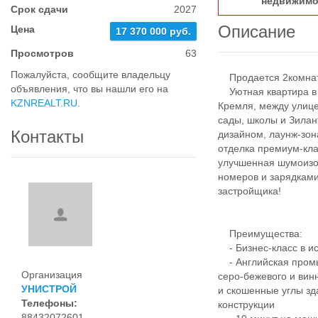
недвижимо
Срок сдачи
2027
Описание
Цена
17 370 000 руб.
Просмотров
63
Пожалуйста, сообщите владельцу
Продается 2комнатн
объявления, что вы нашли его на
Уютная квартира в Ж
KZNREALT.RU
.
Кремля, между улице
сады, школы и Зила
Контакты
дизайном, лаунж-зо
отделка премиум-кл
улучшенная шумоизо
номеров и зарядками
застройщика!
Преимущества:
- Бизнес-класс в ис
- Английская промы
Организация
серо-бежевого и вин
УНИСТРОЙ
и скошенные углы зд
Телефоны:
конструкции
88432072601