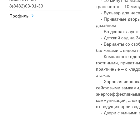
- 10 минут на маши
8(8482)63-91-39
транспорта – 10 ми
- Бульвар для несп
Профиль
- Приватные дворы
дизайном
- Во дворах лаунж-з
- Детский сад на 340
- Варианты со своб
балконами с видом н
- Компактные однок
гостиными, приватны
практичные – с клад
этажах
- Хорошая черновая
сейфовыми замками, 
энергоэффективными
коммуникаций, элект
от ведущих произво
- Двери с умными з