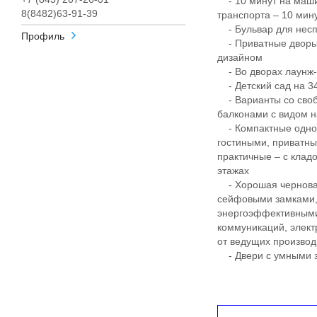
- 10 минут на маши
8(8482)63-91-39
транспорта – 10 ми
- Бульвар для несп
Профиль
- Приватные дворы
дизайном
- Во дворах лаунж-з
- Детский сад на 340
- Варианты со своб
балконами с видом н
- Компактные однок
гостиными, приватны
практичные – с клад
этажах
- Хорошая черновая
сейфовыми замками, 
энергоэффективными
коммуникаций, элект
от ведущих произво
- Двери с умными з