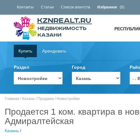
Контакты
Статьи
Список агентств
Избранное
(
0
)
РЕСПУБЛИ
Купить
Арендовать
Раздел
Город
Рай
. 
Главная
/
Казань
/
Продажа
/
Новостройки
Продается 1 ком. квартира в нов
Адмиралтейская
Казань
/