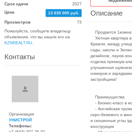
недвижимо
Срок сдачи
2027
Описание
Цена
13 630 000 руб.
Просмотров
73
Пожалуйста, сообщите владельцу
Продается 1комнатн
объявления, что вы нашли его на
Уютная квартира в Ж
KZNREALT.RU
.
Кремля, между улице
сады, школы и Зила
Контакты
дизайном, лаунж-зо
отделка премиум-кл
улучшенная шумоизо
номеров и зарядками
застройщика!
Преимущества:
- Бизнес-класс в ис
- Английская промы
Организация
серо-бежевого и вин
УНИСТРОЙ
и скошенные углы зд
Телефоны:
конструкции
+7 (843) 207-26-01