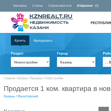
Контакты
Статьи
Список агентств
Избранное
(
0
)
РЕСПУБЛИ
Купить
Арендовать
Раздел
Город
Рай
. 
Главная
/
Казань
/
Продажа
/
Новостройки
Продается 1 ком. квартира в нов
Казань
/
Вахитовский