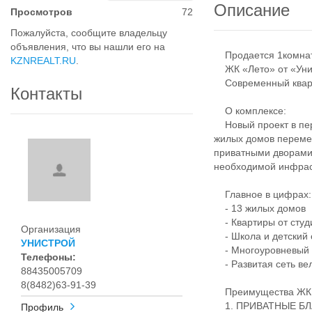
Описание
Просмотров
72
Пожалуйста, сообщите владельцу
объявления, что вы нашли его на
Продается 1комнатн
KZNREALT.RU
.
ЖК «Лето» от «Унис
Современный кварта
Контакты
О комплексе:
Новый проект в пер
жилых домов переме
приватными дворами
необходимой инфрас
Главное в цифрах:
- 13 жилых домов
- Квартиры от студ
Организация
- Школа и детский 
УНИСТРОЙ
- Многоуровневый 
Телефоны:
- Развитая сеть ве
88435005709
8(8482)63-91-39
Преимущества ЖК 
1. ПРИВАТНЫЕ Б
Профиль