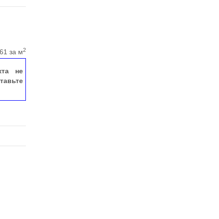
2
61 за м
кта не
тавьте