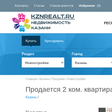
Контакты
Статьи
Список агентств
Избранное
(
0
)
РЕС
Купить
Арендовать
Раздел
Город
Главная
/
Казань
/
Продажа
/
Новостройки
Продается 2 ком. квартир
Казань
/