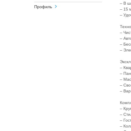
– В шаг
Профиль
– 15 ми
– Удобн
Технол
– Чиста
– Автом
– Беск
– Элект
Эксклю
– Кварт
– Панор
– Маст
– Своб
– Вариа
Компле
– Круг
– Стило
– Госте
– Коля