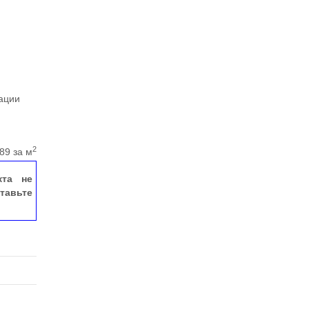
ации
2
89 за м
кта не
тавьте