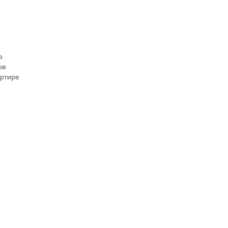
е
ов
ртире