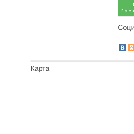
2-комн
Соци
Карта