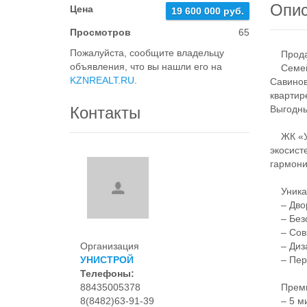
Опи
Цена
19 600 000 руб.
Просмотров
65
Пожалуйста, сообщите владельцу
Продае
объявления, что вы нашли его на
Семейны
KZNREALT.RU
.
Савинов
квартир
Контакты
Выгодны
ЖК «Ун
экосист
гармони
Уникаль
– Двор 
– Безоп
– Совр
Организация
– Диза
УНИСТРОЙ
– Пере
Телефоны:
88435005378
Премиа
8(8482)63-91-39
– 5 ми