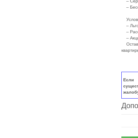
– Серв
– Бесс
Условия
– Льго
– Расс
– Акци
Оставьт
квартир
Если 
сущес
жалоб
Допо