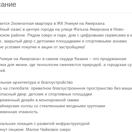
сание
тся 2комнатная квартира в ЖК Уникум на Амирхана.
й оазис в центре города на улице Фатыха Амирхана в Ново-
ском районе. Рядом озеро и парк, дом с цифровыми сервисами в 
е, закрытый двор с детскими площадками и спортивными зонами.
е условия покупки и акции от застройщика!
икум на Амирхана» в самом сердце Казани – это продуманная
ема для жизни, где технологии сменяются природой, а городская с
ей.
ная архитектура и благоустройство
на стилобате: приватное благоустроенное пространство без маш
асный двор: детские и спортивные площадки
еменный дизайн в монохромной гамме
йнерские холлы со стеклянными входными группами
менная этажность
льная локация с развитой инфраструктурой
нут пешком: Малое Чайковое озеро