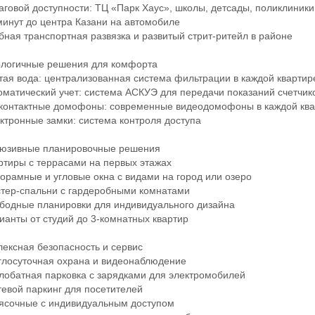
овой доступности: ТЦ «Парк Хаус», школы, детсады, поликлиники
нут до центра Казани на автомобиле
ая транспортная развязка и развитый стрит-ритейл в районе
огичные решения для комфорта
я вода: централизованная система фильтрации в каждой квартир
атический учет: система АСКУЭ для передачи показаний счетчик
онтактные домофоны: современные видеодомофоны в каждой ква
ронные замки: система контроля доступа
зивные планировочные решения
иры с террасами на первых этажах
амные и угловые окна с видами на город или озеро
ер-спальни с гардеробными комнатами
одные планировки для индивидуального дизайна
нты от студий до 3-комнатных квартир
ксная безопасность и сервис
лосуточная охрана и видеонаблюдение
батная парковка с зарядками для электромобилей
вой паркинг для посетителей
сочные с индивидуальным доступом