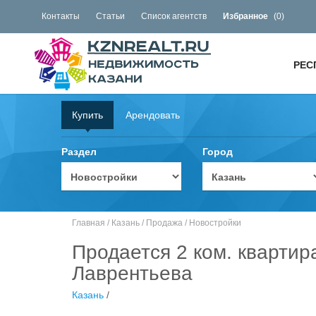
Контакты
Статьи
Список агентств
Избранное
(
0
)
РЕС
Купить
Арендовать
Раздел
Город
Главная
/
Казань
/
Продажа
/
Новостройки
Продается 2 ком. квартир
Лаврентьева
Казань
/