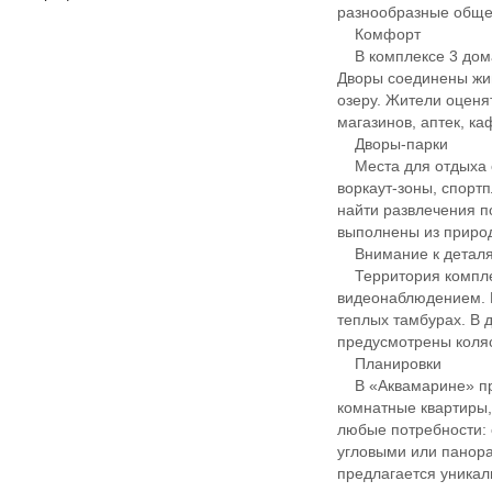
разнообразные обще
Комфорт
В комплексе 3 дома
Дворы соединены жив
озеру. Жители оценя
магазинов, аптек, ка
Дворы-парки
Места для отдыха ор
воркаут-зоны, спорт
найти развлечения п
выполнены из приро
Внимание к детал
Территория комплек
видеонаблюдением. 
теплых тамбурах. В
предусмотрены коля
Планировки
В «Аквамарине» пред
комнатные квартиры,
любые потребности: 
угловыми или панора
предлагается уникал