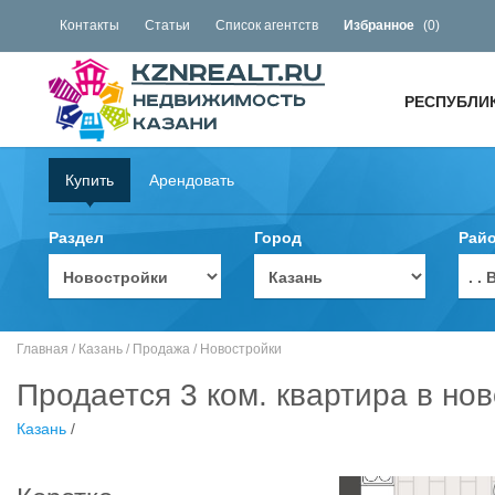
Контакты
Статьи
Список агентств
Избранное
(
0
)
РЕСПУБЛИ
Купить
Арендовать
Раздел
Город
Рай
. 
Главная
/
Казань
/
Продажа
/
Новостройки
Продается 3 ком. квартира в нов
Казань
/