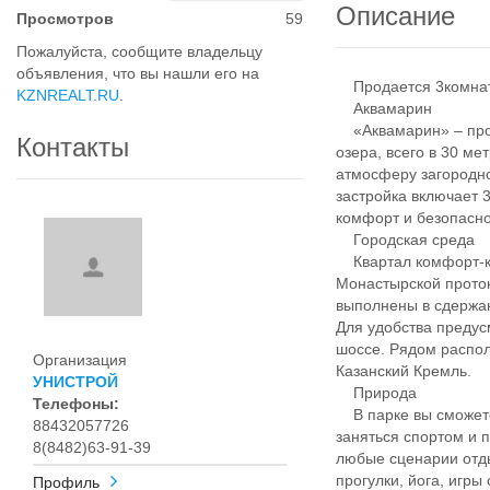
Описание
Просмотров
59
Пожалуйста, сообщите владельцу
объявления, что вы нашли его на
Продается 3комнатн
KZNREALT.RU
.
Аквамарин
«Аквамарин» – прое
Контакты
озера, всего в 30 ме
атмосферу загородно
застройка включает 
комфорт и безопасно
Городская среда
Квартал комфорт-кл
Монастырской проток
выполнены в сдержан
Для удобства предус
шоссе. Рядом распол
Организация
Казанский Кремль.
УНИСТРОЙ
Природа
Телефоны:
В парке вы сможете 
88432057726
заняться спортом и 
8(8482)63-91-39
любые сценарии отды
прогулки, йога, игры
Профиль