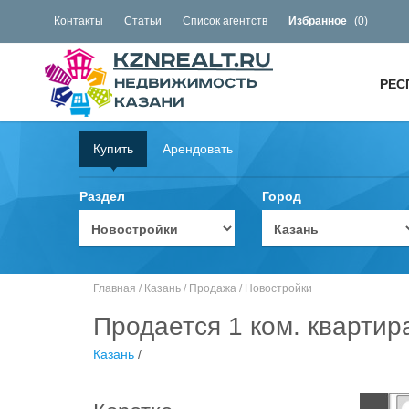
Контакты
Статьи
Список агентств
Избранное
(
0
)
РЕС
Купить
Арендовать
Раздел
Город
Главная
/
Казань
/
Продажа
/
Новостройки
Продается 1 ком. квартир
Казань
/