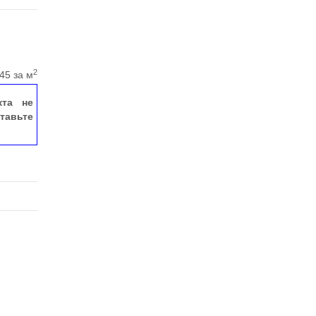
2
45 за м
кта не
тавьте