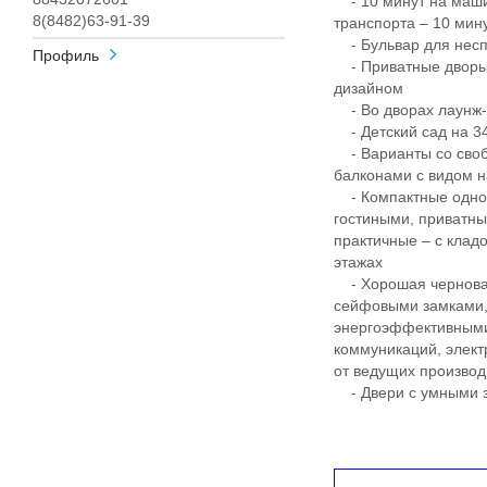
- 10 минут на маши
8(8482)63-91-39
транспорта – 10 ми
- Бульвар для несп
Профиль
- Приватные дворы
дизайном
- Во дворах лаунж-з
- Детский сад на 340
- Варианты со своб
балконами с видом н
- Компактные однок
гостиными, приватны
практичные – с клад
этажах
- Хорошая черновая
сейфовыми замками, 
энергоэффективными
коммуникаций, элект
от ведущих произво
- Двери с умными з