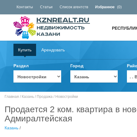
Контакты
Статьи
Список агентств
Избранное
(
0
)
РЕСПУБЛИ
Купить
Арендовать
Раздел
Город
Рай
. 
Главная
/
Казань
/
Продажа
/
Новостройки
Продается 2 ком. квартира в нов
Адмиралтейская
Казань
/