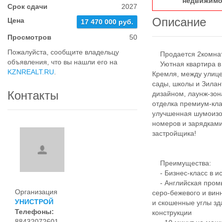
недвижимо
Срок сдачи
2027
Описание
Цена
17 470 000 руб.
Просмотров
50
Пожалуйста, сообщите владельцу
Продается 2комнатн
объявления, что вы нашли его на
Уютная квартира в Ж
KZNREALT.RU
.
Кремля, между улице
сады, школы и Зила
Контакты
дизайном, лаунж-зо
отделка премиум-кл
улучшенная шумоизо
номеров и зарядками
застройщика!
Преимущества:
- Бизнес-класс в ис
- Английская промы
Организация
серо-бежевого и вин
УНИСТРОЙ
и скошенные углы зд
Телефоны:
конструкции
88432072601