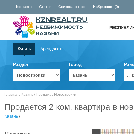
Контакты
Статьи
Список агентств
Избранное
(
0
)
РЕСПУБЛИ
Купить
Арендовать
Раздел
Город
Рай
. 
Главная
/
Казань
/
Продажа
/
Новостройки
Продается 2 ком. квартира в нов
Казань
/