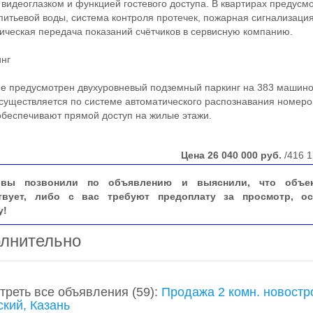
 видеоглазком и функцией гостевого доступа. В квартирах предусм
питьевой воды, система контроля протечек, пожарная сигнализаци
ическая передача показаний счётчиков в сервисную компанию.
нг
 предусмотрен двухуровневый подземный паркинг на 383 машино
существляется по системе автоматического распознавания номеро
беспечивают прямой доступ на жилые этажи.
Цена
26 040 000
руб.
/416 1
вы позвонили по объявлению и выяснили, что объе
твует, либо с вас требуют предоплату за просмотр, ос
у!
лнительно
треть все объявления
(59)
:
Продажа 2 комн. новостр
ский, Казань