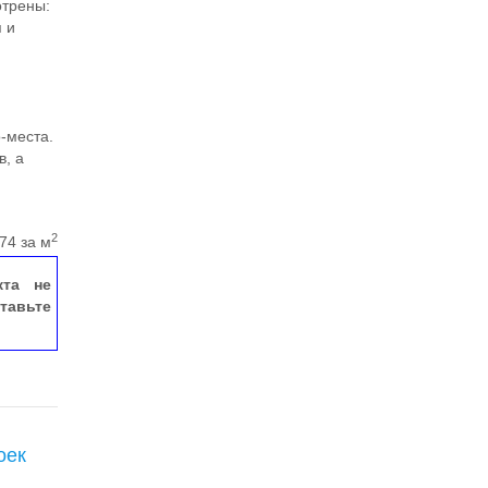
отрены:
я и
-места.
в, а
2
74 за м
кта не
тавьте
оек