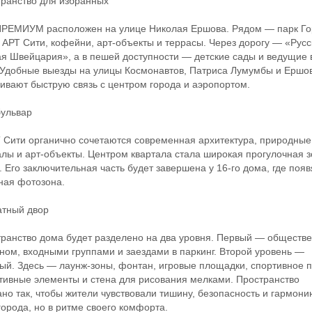
анство для избранных
ЕМИУМ расположен на улице Николая Ершова. Рядом — парк Гор
 АРТ Сити, кофейни, арт-объекты и террасы. Через дорогу — «Русс
я Швейцария», а в пешей доступности — детские сады и ведущие 
 Удобные выезды на улицы Космонавтов, Патриса Лумумбы и Ершо
ивают быструю связь с центром города и аэропортом.
ульвар
ити органично сочетаются современная архитектура, природные
лы и арт-объекты. Центром квартала стала широкая прогулочная з
. Его заключительная часть будет завершена у 16-го дома, где появ
ная фотозона.
ный двор
нство дома будет разделено на два уровня. Первый — обществе
ном, входными группами и заездами в паркинг. Второй уровень —
ый. Здесь — лаунж-зоны, фонтан, игровые площадки, спортивное п
тивные элементы и стена для рисования мелками. Пространство
но так, чтобы жители чувствовали тишину, безопасность и гармон
города, но в ритме своего комфорта.