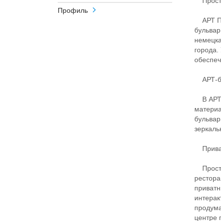
Простр
Профиль
АРТ ПР
бульвар
немецка
города.
обеспеч
АРТ-б
В АРТ С
материа
бульвар
зеркаль
Приват
Простра
рестора
приватн
интерак
продума
центре 