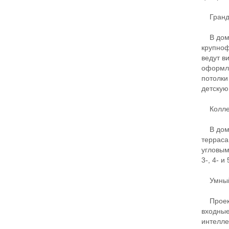
Гранд
В доме 
крупноф
ведут в
оформле
потолки
детскую
Коллек
В доме 
терраса
угловым
3-, 4- и
Умный
Проект 
входные
интелле