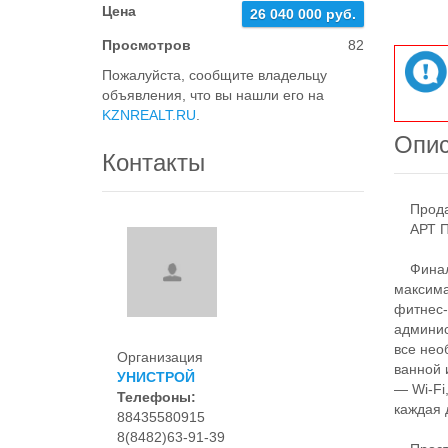
Цена
26 040 000 руб.
Просмотров
82
Пожалуйста, сообщите владельцу
объявления, что вы нашли его на
KZNREALT.RU
.
Опи
Контакты
Продает
АРТ П
Финальн
максима
фитнес-
админис
все нео
Организация
ванной 
УНИСТРОЙ
— Wi-Fi
Телефоны:
каждая 
88435580915
8(8482)63-91-39