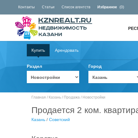
Контакты
Статьи
Список агентств
Избранное
(
0
)
РЕС
Купить
Арендовать
Раздел
Город
Главная
/
Казань
/
Продажа
/
Новостройки
Продается 2 ком. квартир
Казань
/
Советский