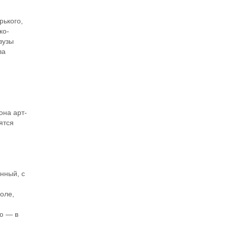
ького,
ко-
вузы
ва
она арт-
ятся
нный, с
оле,
ию — в