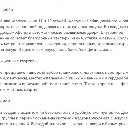
 лобби
два корпуса — на 11 и 19 этажей. Фасады из облицовочного кирп
орматных панелей подчеркивают статус архитектуры. Во входные 
идеодомофоны и автоматические раздвижные двери. Внутреннее
ние сочетает благородные текстуры камня, стекла и латуни. Хол
 4 метра, включают зоны ожидания, переговорные, коворкинг, закр
 игровую. В одном из корпусов есть бассейн и фитнес-зона.
ционные квартиры
представлен широкий выбор планировок: квартиры с просторны
ми, пентхаусы, мастер-спальнями с личными ванными и гардероб
и окнами и продуманной геометрией света. Также в проекте — ф
 5-комнатных квартир.
 дом
создан с акцентом на безопасность и удобную эксплуатацию. Дво
 группы и паркинг оснащены системой видеонаблюдения с искусс
ктом и охраной. В каждой квартире — входные двери с биометрич