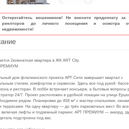
Остерегайтесь мошенников! Не вносите предоплату за 
риелторов до личного посещения и осмотра об
недвижимости!
сание
ся 2комнатная квартира в ЖК ART City.
РЕМИУМ
ый дом флагманского проекта АРТ Сити завершает квартал с
льным стилем, комфортом и сервисом. Здесь все под рукой: бассе
зона и ресторан. В лобби встречает консьерж, а бытовые вопросы
тратор 24/7. Проект расположен в удобной локации на улице Ершо
бходимое рядом. Планировки до 458 м² с мастер-спальнями, окнам
и террасами. На одну квартиру — до трёх парковочных мест. Во все
, включая лифты и подземный паркинг. АРТ ПРЕМИУМ — аккорд, гд
деталь подстроена под вас.