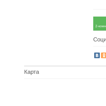
2-комн
Соци
Карта