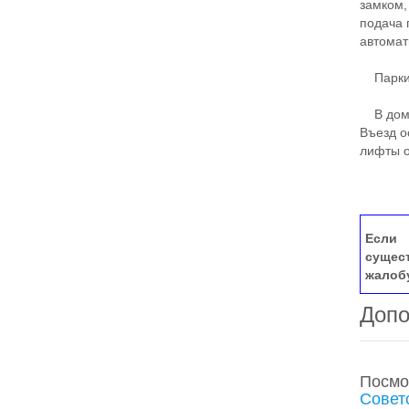
замком,
подача 
автомат
Парки
В доме
Въезд о
лифты о
Если 
сущес
жалоб
Допо
Посмо
Совет