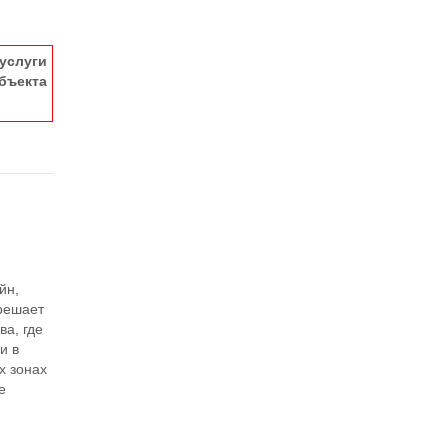
услуги
ъекта
йн,
 решает
ва, где
и в
х зонах
е