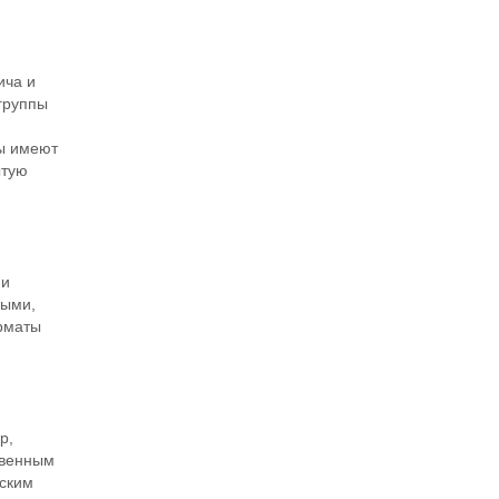
ича и
группы
лы имеют
ытую
ми
ными,
орматы
р,
твенным
еским