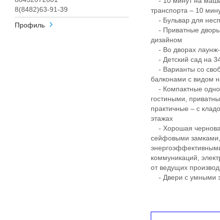
- 10 минут на маши
8(8482)63-91-39
транспорта – 10 ми
- Бульвар для несп
Профиль
- Приватные дворы
дизайном
- Во дворах лаунж-з
- Детский сад на 340
- Варианты со своб
балконами с видом н
- Компактные однок
гостиными, приватны
практичные – с клад
этажах
- Хорошая черновая
сейфовыми замками, 
энергоэффективными
коммуникаций, элект
от ведущих произво
- Двери с умными з