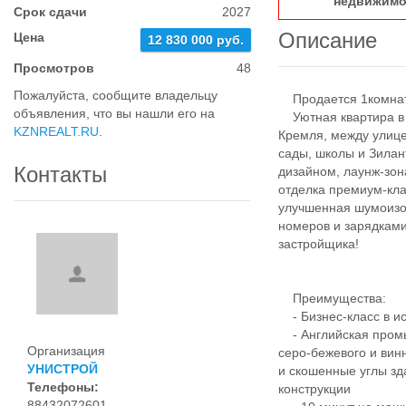
недвижимо
Срок сдачи
2027
Описание
Цена
12 830 000 руб.
Просмотров
48
Пожалуйста, сообщите владельцу
Продается 1комнатн
объявления, что вы нашли его на
Уютная квартира в Ж
KZNREALT.RU
.
Кремля, между улице
сады, школы и Зила
Контакты
дизайном, лаунж-зо
отделка премиум-кл
улучшенная шумоизо
номеров и зарядками
застройщика!
Преимущества:
- Бизнес-класс в ис
- Английская промы
Организация
серо-бежевого и вин
УНИСТРОЙ
и скошенные углы зд
Телефоны:
конструкции
88432072601