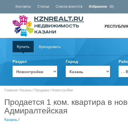
Контакты
Статьи
Список агентств
Избранное
(
0
)
РЕСПУБЛИ
Купить
Арендовать
Раздел
Город
Рай
. 
Главная
/
Казань
/
Продажа
/
Новостройки
Продается 1 ком. квартира в нов
Адмиралтейская
Казань
/