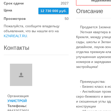
недвижимо
Срок сдачи
2027
Описание
Цена
12 730 000 руб.
Просмотров
50
Пожалуйста, сообщите владельцу
Продается 1комнатн
объявления, что вы нашли его на
Уютная квартира в Ж
KZNREALT.RU
.
Кремля, между улице
сады, школы и Зила
Контакты
дизайном, лаунж-зо
отделка премиум-кл
улучшенная шумоизо
номеров и зарядками
застройщика!
Преимущества:
- Бизнес-класс в ис
- Английская промы
Организация
серо-бежевого и вин
УНИСТРОЙ
и скошенные углы зд
Телефоны:
конструкции
88432072601