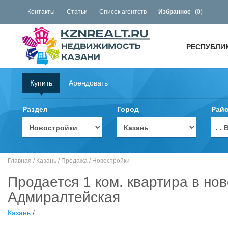
Контакты
Статьи
Список агентств
Избранное
(
0
)
РЕСПУБЛИ
Купить
Арендовать
Раздел
Город
Рай
. 
Главная
/
Казань
/
Продажа
/
Новостройки
Продается 1 ком. квартира в нов
Адмиралтейская
Казань
/