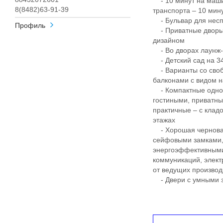
- 10 минут на маши
8(8482)63-91-39
транспорта – 10 ми
- Бульвар для несп
Профиль
- Приватные дворы
дизайном
- Во дворах лаунж-з
- Детский сад на 340
- Варианты со своб
балконами с видом н
- Компактные однок
гостиными, приватны
практичные – с клад
этажах
- Хорошая черновая
сейфовыми замками, 
энергоэффективными
коммуникаций, элект
от ведущих произво
- Двери с умными з