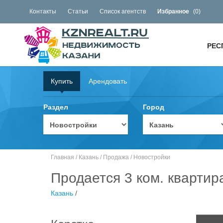
Контакты
Статьи
Список агентств
Избранное
(
0
)
РЕС
Купить
Арендовать
Раздел
Город
Главная
/
Казань
/
Продажа
/
Новостройки
Продается 3 ком. квартир
Казань
/