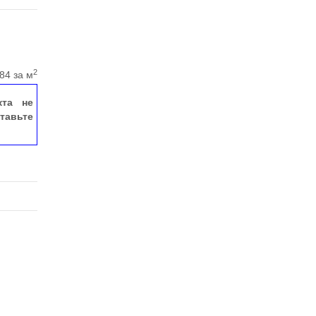
2
84 за м
кта не
тавьте