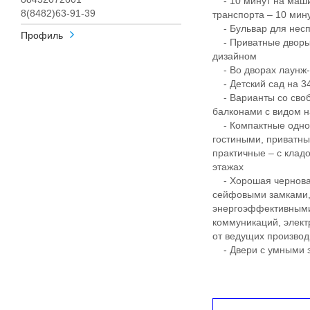
- 10 минут на маши
8(8482)63-91-39
транспорта – 10 ми
- Бульвар для несп
Профиль
- Приватные дворы
дизайном
- Во дворах лаунж-з
- Детский сад на 340
- Варианты со своб
балконами с видом н
- Компактные однок
гостиными, приватны
практичные – с клад
этажах
- Хорошая черновая
сейфовыми замками, 
энергоэффективными
коммуникаций, элект
от ведущих произво
- Двери с умными з