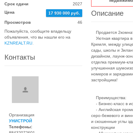
недвижимо
Срок сдачи
2027
Описание
Цена
17 930 000 руб.
Просмотров
46
Пожалуйста, сообщите владельцу
Продается 2комнатн
объявления, что вы нашли его на
Уютная квартира в Ж
KZNREALT.RU
.
Кремля, между улице
сады, школы и Зила
Контакты
дизайном, лаунж-зо
отделка премиум-кл
улучшенная шумоизо
номеров и зарядками
застройщика!
Преимущества:
- Бизнес-класс в ис
- Английская промы
Организация
серо-бежевого и вин
УНИСТРОЙ
и скошенные углы зд
Телефоны:
конструкции
88432072601