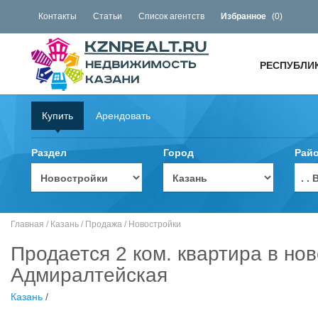
Контакты
Статьи
Список агентств
Избранное
(
0
)
РЕСПУБЛИ
Купить
Арендовать
Раздел
Город
Рай
. 
Главная
/
Казань
/
Продажа
/
Новостройки
Продается 2 ком. квартира в нов
Адмиралтейская
Казань
/