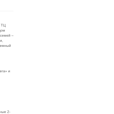
, ТЦ
дом
 семей –
м,
земный
,
ега» и
ные 2-