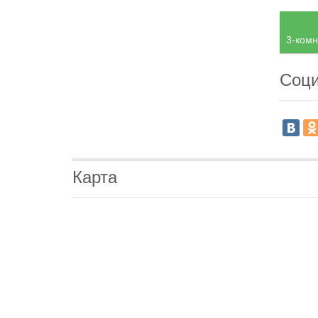
3-комн
Соци
Карта