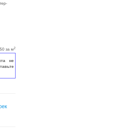
тер-
2
50 за м
кта не
тавьте
оек