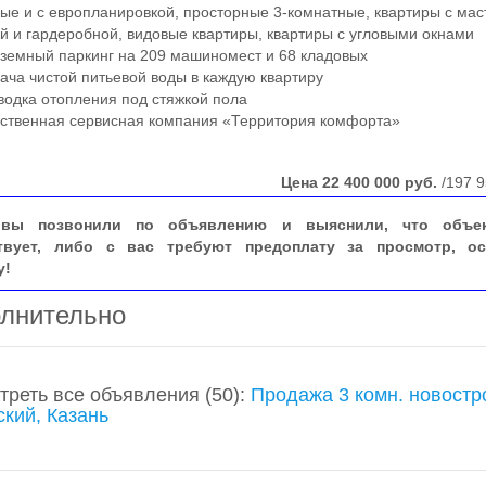
ые и с европланировкой, просторные 3-комнатные, квартиры с мас
й и гардеробной, видовые квартиры, квартиры с угловыми окнами
емный паркинг на 209 машиномест и 68 кладовых
а чистой питьевой воды в каждую квартиру
дка отопления под стяжкой пола
твенная сервисная компания «Территория комфорта»
Цена
22 400 000
руб.
/197 9
вы позвонили по объявлению и выяснили, что объе
твует, либо с вас требуют предоплату за просмотр, ос
у!
лнительно
треть все объявления
(50)
:
Продажа 3 комн. новостр
ский, Казань