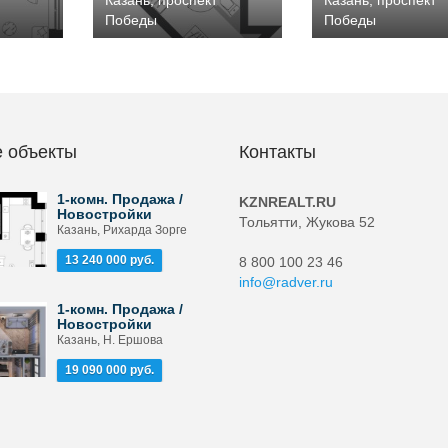
Казань, проспект
Казань, проспект
Победы
Победы
 объекты
Контакты
1-комн. Продажа /
KZNREALT.RU
Новостройки
Тольятти, Жукова 52
Казань, Рихарда Зорге
13 240 000 руб.
8 800 100 23 46
info@radver.ru
1-комн. Продажа /
Новостройки
Казань, Н. Ершова
19 090 000 руб.