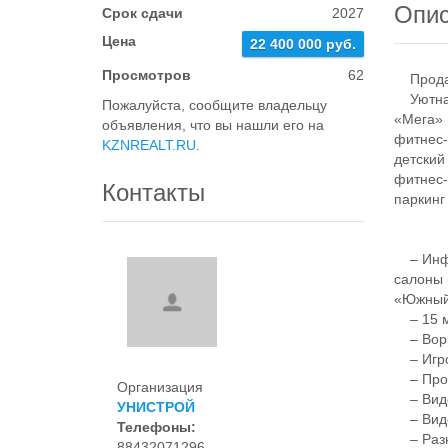
Опи
Срок сдачи
2027
Цена
22 400 000 руб.
Просмотров
62
Продае
Уютная 
Пожалуйста, сообщите владельцу
«Мега» 
объявления, что вы нашли его на
фитнес-
KZNREALT.RU
.
детский
фитнес-
Контакты
паркинг
– Инфра
салоны 
«Южны
– 15 ми
– Ворка
– Игров
– Прогу
Организация
– Видео
УНИСТРОЙ
– Виде
Телефоны:
– Разно
88432071296