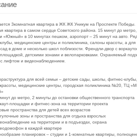
сание
тся 3комнатная квартира в ЖК ЖК Уникум на Проспекте Победы.
квартира в самом сердце Советского района. 15 минут до метро
и «Южный» в 10 минутах пешком, аэропорт – 25 минут на авто. Ря
клубы, медицинские центры и поликлиника, салоны красоты, а для
 сад в доме и несколько школ поблизости. Френдли-двор с воркауто
площадкой, детскими зонами и велопарковками. Охраняемый под
 с лифтом и видеонаблюдением.
структура для всей семьи – детские сады, школы, фитнес-клубы
красоты, медицинские центры, городская поликлиника №20, ТЦ «М
й»
нут до метро, 2 минуты до остановки общественного транспорта
ут-площадки и фитнес-зона на территории проекта
ые пространства для детей всех возрастов
лочные зоны и пространства для отдыха взрослых
наблюдение на территории и в подъездах, охрана
одомофон в каждой квартире
образие планировок – студии и 1-комнатные квартиры, полноцен