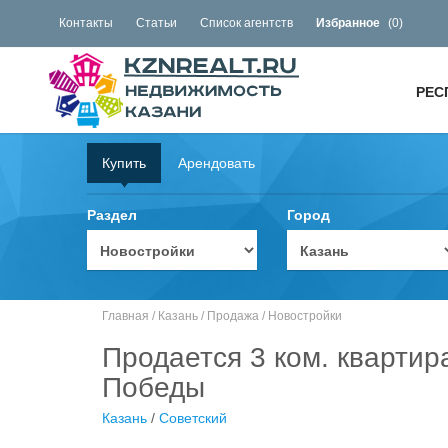
Контакты
Статьи
Список агентств
Избранное
(
0
)
РЕС
Купить
Арендовать
Раздел
Город
Главная
/
Казань
/
Продажа
/
Новостройки
Продается 3 ком. квартир
Победы
Казань
/
Советский