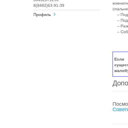
комнатн
8(8482)63-91-39
спальне
Профиль
– Подз
– Подач
– Разво
– Собс
Если 
сущес
жалоб
Допо
Посмо
Совет