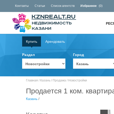
Контакты
Статьи
Список агентств
Избранное
(
0
)
РЕС
Купить
Арендовать
Раздел
Город
Главная
/
Казань
/
Продажа
/
Новостройки
Продается 1 ком. квартир
Казань
/