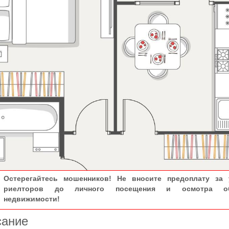
Остерегайтесь мошенников! Не вносите предоплату за 
риелторов до личного посещения и осмотра об
недвижимости!
сание