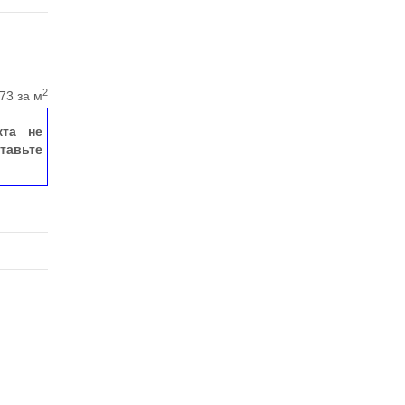
2
73 за м
кта не
тавьте