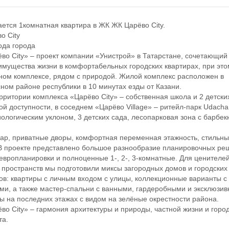
ся 1комнатная квартира в ЖК ЖК Царёво City.
 City
а города
 City» – проект компании «Унистрой» в Татарстане, сочетающий 
имущества жизни в комфортабельных городских квартирах, при это
ном комплексе, рядом с природой. Жилой комплекс расположен в
ном районе республики в 10 минутах езды от Казани.
итории комплекса «Царёво City» – собственная школа и 2 детских
ой доступности, в соседнем «Царёво Village» – ритейл-парк Udacha
иологическим уклоном, 3 детских сада, лесопарковая зона с барбек
, приватные дворы, комфортная переменная этажность, стильн
В проекте представлено большое разнообразие планировочных ре
 европланировки и полноценные 1-, 2-, 3-комнатные. Для ценителе
 пространств мы подготовили миксы загородных домов и городских
в: квартиры с личным входом с улицы, коллекционные варианты с
ми, а также мастер-спальни с ванными, гардеробными и эксклюзи
ы на последних этажах с видом на зелёные окрестности района.
 City» – гармония архитектуры и природы, частной жизни и горо
та.