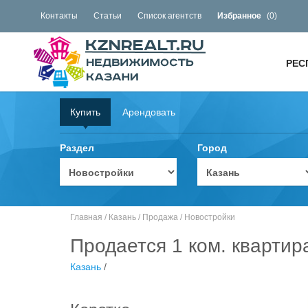
Контакты
Статьи
Список агентств
Избранное
(
0
)
РЕС
Купить
Арендовать
Раздел
Город
Главная
/
Казань
/
Продажа
/
Новостройки
Продается 1 ком. квартир
Казань
/