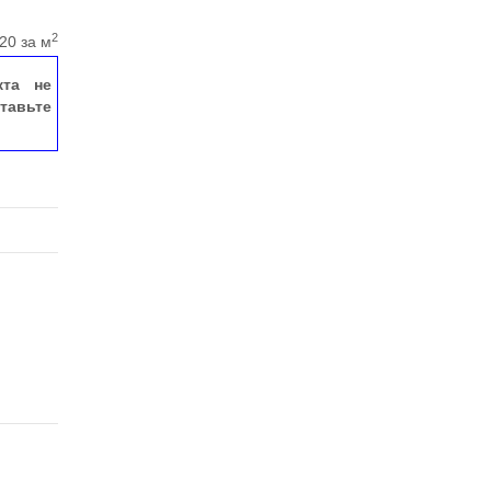
2
20 за м
кта не
тавьте