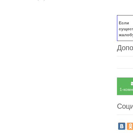
Если 
сущес
жалоб
Допо
1-комн
Соци