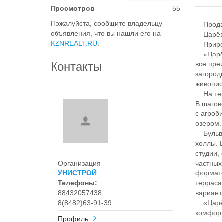
Просмотров
55
Пожалуйста, сообщите владельцу
Продает
объявления, что вы нашли его на
Царёво
KZNREALT.RU
.
Природ
«Царёво
Контакты
все пре
загород
живопис
На терр
В шагов
с агроб
озером.
Бульвар
холлы. 
студии,
Организация
частных
УНИСТРОЙ
формато
Телефоны:
терраса
88432057438
вариант
8(8482)63-91-39
«Царёво
комфор
Профиль