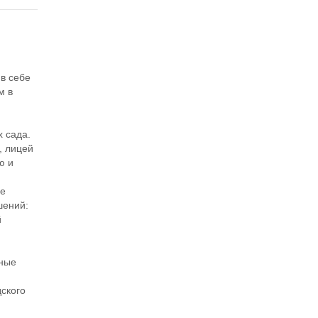
в себе
м в
 сада.
, лицей
ю и
ые
шений:
й
вные
дского