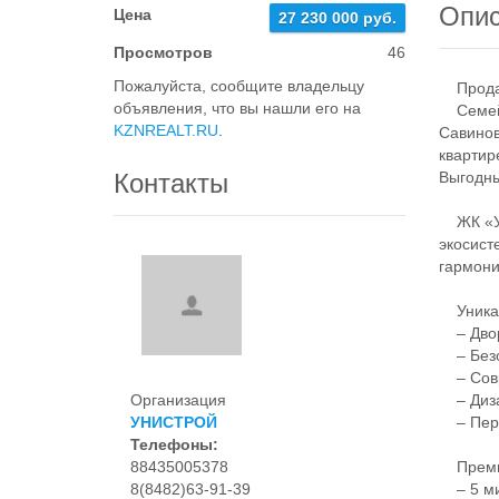
Опи
Цена
27 230 000 руб.
Просмотров
46
Пожалуйста, сообщите владельцу
Продае
объявления, что вы нашли его на
Семейны
KZNREALT.RU
.
Савинов
квартир
Контакты
Выгодны
ЖК «Ун
экосист
гармони
Уникаль
– Двор 
– Безоп
– Совр
Организация
– Диза
УНИСТРОЙ
– Пере
Телефоны:
88435005378
Премиа
8(8482)63-91-39
– 5 ми