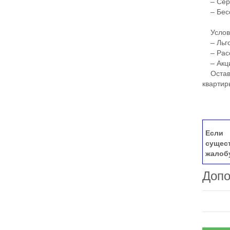
– Серв
– Бесс
Условия
– Льго
– Расс
– Акци
Оставьт
квартир
Если 
сущес
жалоб
Допо