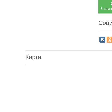
3-комн
Соци
Карта