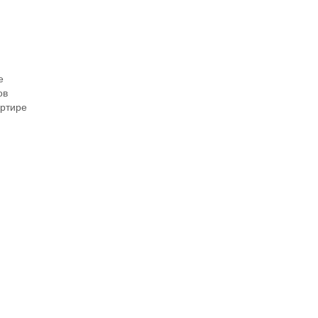
е
ов
ртире