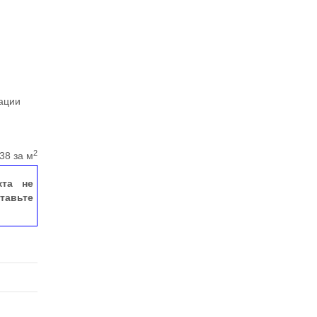
ации
2
38 за м
кта не
тавьте