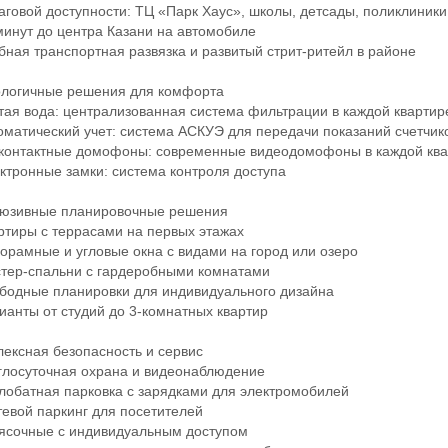
овой доступности: ТЦ «Парк Хаус», школы, детсады, поликлиники
нут до центра Казани на автомобиле
ая транспортная развязка и развитый стрит-ритейл в районе
огичные решения для комфорта
я вода: централизованная система фильтрации в каждой квартир
атический учет: система АСКУЭ для передачи показаний счетчик
онтактные домофоны: современные видеодомофоны в каждой ква
ронные замки: система контроля доступа
зивные планировочные решения
иры с террасами на первых этажах
амные и угловые окна с видами на город или озеро
ер-спальни с гардеробными комнатами
одные планировки для индивидуального дизайна
нты от студий до 3-комнатных квартир
ксная безопасность и сервис
лосуточная охрана и видеонаблюдение
батная парковка с зарядками для электромобилей
вой паркинг для посетителей
сочные с индивидуальным доступом