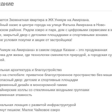
сание
тся 3комнатная квартира в ЖК Уникум на Амирхана.
й оазис в центре города на улице Фатыха Амирхана в Ново-
ском районе. Рядом озеро и парк, дом с цифровыми сервисами в 
е, закрытый двор с детскими площадками и спортивными зонами.
е условия покупки и акции от застройщика!
икум на Амирхана» в самом сердце Казани – это продуманная
ема для жизни, где технологии сменяются природой, а городская с
ей.
ная архитектура и благоустройство
на стилобате: приватное благоустроенное пространство без маш
асный двор: детские и спортивные площадки
еменный дизайн в монохромной гамме
йнерские холлы со стеклянными входными группами
менная этажность
льная локация с развитой инфраструктурой
нут пешком: Малое Чайковое озеро