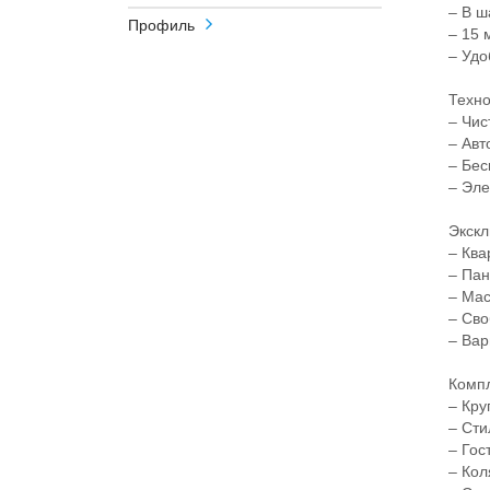
– В шаг
Профиль
– 15 ми
– Удобн
Технол
– Чиста
– Автом
– Беск
– Элект
Эксклю
– Кварт
– Панор
– Маст
– Своб
– Вариа
Компле
– Круг
– Стило
– Госте
– Коля