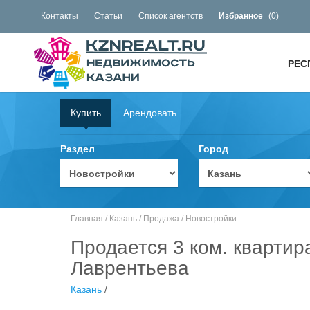
Контакты
Статьи
Список агентств
Избранное
(
0
)
РЕС
Купить
Арендовать
Раздел
Город
Главная
/
Казань
/
Продажа
/
Новостройки
Продается 3 ком. квартир
Лаврентьева
Казань
/