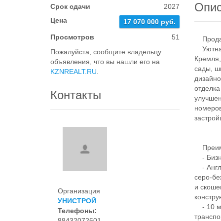
Опи
Срок сдачи
2027
Цена
17 070 000 руб.
Просмотров
51
Продает
Уютная 
Пожалуйста, сообщите владельцу
Кремля,
объявления, что вы нашли его на
сады, ш
KZNREALT.RU
.
дизайно
отделка
Контакты
улучшен
номеров
застрой
Преим
- Бизне
- Англи
серо-бе
и скоше
Организация
констру
УНИСТРОЙ
- 10 ми
Телефоны:
транспо
88432072601