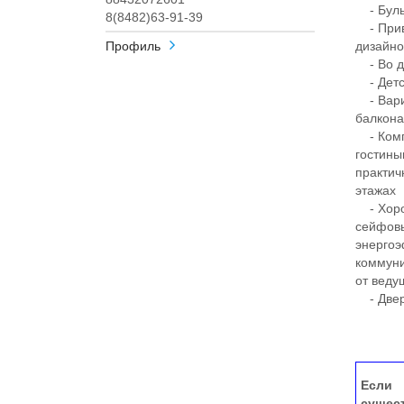
- Бульв
8(8482)63-91-39
- Прив
Профиль
дизайн
- Во дв
- Детск
- Вариа
балкона
- Комп
гостины
практич
этажах
- Хорош
сейфовы
энергоэ
коммуни
от веду
- Двер
Если 
сущес