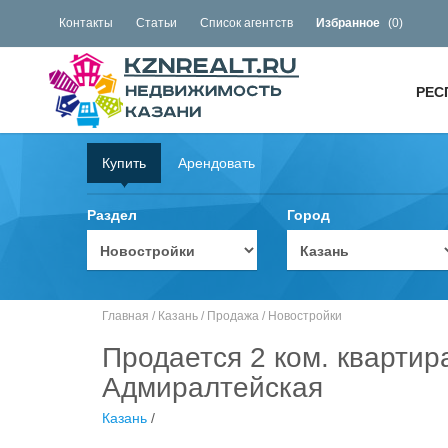
Контакты
Статьи
Список агентств
Избранное
(
0
)
РЕС
Купить
Арендовать
Раздел
Город
Главная
/
Казань
/
Продажа
/
Новостройки
Продается 2 ком. квартир
Адмиралтейская
Казань
/