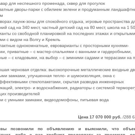
ар для неспешного променада, сквер для прогулок
атные дворы-парки с обилием зелени и продуманным ландшафт
ом
орах лаунж-зоны для спокойного отдыха, игровые пространства д
ий сад на 340 мест, частный детский сад на 80 мест, школа на 1 5
нты со свободной планировкой на последних этажах и открытым
ми с видом на Волгу и Кремль
актные однокомнатные, евроварианты с просторными кухнями-
ми, приватные – с мастер-спальнями с ванными и гардеробными,
ные – с кладовыми, на выбор – с зимними садами и террасами на 
ая черновая отделка: высокопрочные металлические входные дв
ми замками, улучшенная тепло- и шумоизоляция, окна с
ффективными стеклопакетами, скрытая разводка инженерных
каций, электро- и водоснабжения, радиаторы с системой терморе
щих производителей
и с умными замками, видеодомофоны, питьевая вода
Цена
17 070 000
руб.
/288 6
вы позвонили по объявлению и выяснили, что объе
твует, либо с вас требуют предоплату за просмотр, ос