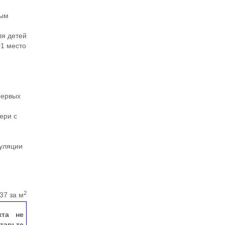
ным
ля детей
01 место
и
первых
ери с
гуляции
2
37 за м
кта не
тавьте