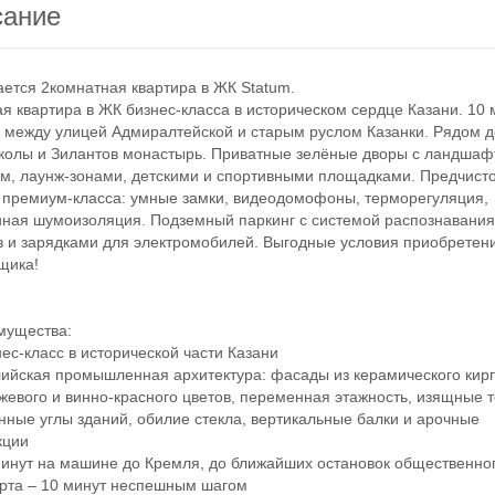
сание
ся 2комнатная квартира в ЖК Statum.
квартира в ЖК бизнес-класса в историческом сердце Казани. 10 
 между улицей Адмиралтейской и старым руслом Казанки. Рядом д
колы и Зилантов монастырь. Приватные зелёные дворы с ландша
м, лаунж-зонами, детскими и спортивными площадками. Предчист
 премиум-класса: умные замки, видеодомофоны, терморегуляция,
ная шумоизоляция. Подземный паркинг с системой распознавани
 и зарядками для электромобилей. Выгодные условия приобретени
щика!
ущества:
с-класс в исторической части Казани
йская промышленная архитектура: фасады из керамического кир
жевого и винно-красного цветов, переменная этажность, изящные 
нные углы зданий, обилие стекла, вертикальные балки и арочные
кции
нут на машине до Кремля, до ближайших остановок общественно
рта – 10 минут неспешным шагом