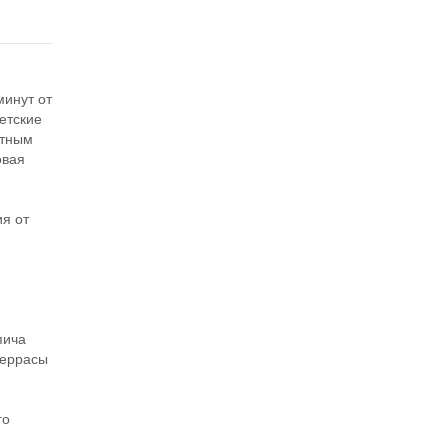
минут от
етские
фтным
овая
я
я от
пича
террасы
го