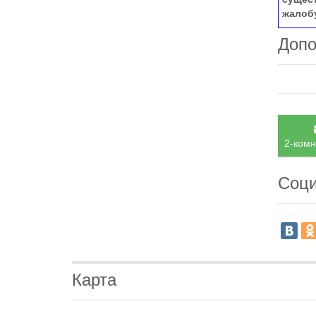
жалоб
Допо
2-комн
Соци
Карта