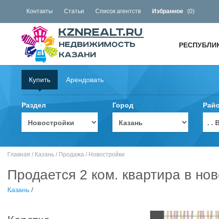
Контакты
Статьи
Список агентств
Избранное
(
0
)
РЕСПУБЛИ
Купить
Арендовать
Раздел
Город
Рай
. 
Главная
/
Казань
/
Продажа
/
Новостройки
Продается 2 ком. квартира в нов
Казань
/