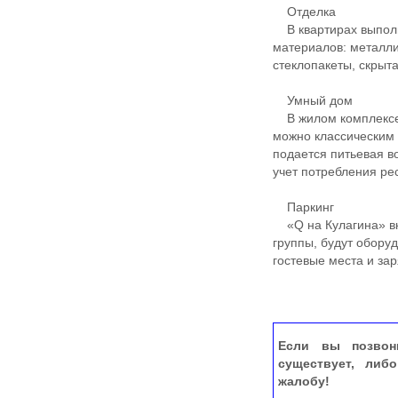
Отделка
В квартирах выполн
материалов: металли
стеклопакеты, скрыт
Умный дом
В жилом комплексе 
можно классическим 
подается питьевая 
учет потребления ре
Паркинг
«Q на Кулагина» вк
группы, будут обор
гостевые места и за
Если вы позвон
существует, либ
жалобу!