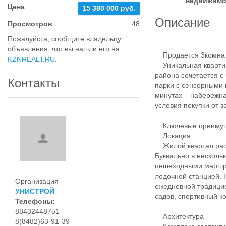
недвижимо
Цена
15 380 000 руб.
Описание
Просмотров
48
Пожалуйста, сообщите владельцу
объявления, что вы нашли его на
Продается 3комнатн
KZNREALT.RU
.
Уникальная квартир
района сочетается с 
Контакты
парки с сенсорными 
минутах – набережна
условия покупки от 
Ключевые преимуще
Локация
Жилой квартал расп
Буквально в несколь
пешеходными маршру
лодочной станцией. 
Организация
ежедневной традицие
УНИСТРОЙ
садов, спортивный к
Телефоны:
88432448751
Архитектура
8(8482)63-91-39