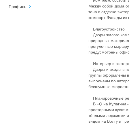
Комплекс состоит из
Между собой дома о
Профиль
тона в отделке экст
комфорт. Фасады из 
Благоустройство
Дворы жилого компл
природных материало
прогулочные маршрут
предусмотрены офис
Интерьер и экстер
Дворы и входы в по
группы оформлены в
выполнены по авторс
бесшумные скоростны
Планировочные р
В «Q на Кулагина» 
просторными кухням
тёплыми лоджиями и
видом на Волгу и Гр