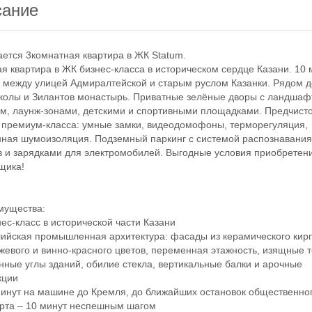
сание
ся 3комнатная квартира в ЖК Statum.
квартира в ЖК бизнес-класса в историческом сердце Казани. 10 
 между улицей Адмиралтейской и старым руслом Казанки. Рядом д
колы и Зилантов монастырь. Приватные зелёные дворы с ландша
м, лаунж-зонами, детскими и спортивными площадками. Предчист
 премиум-класса: умные замки, видеодомофоны, терморегуляция,
ная шумоизоляция. Подземный паркинг с системой распознавани
 и зарядками для электромобилей. Выгодные условия приобретени
щика!
ущества:
с-класс в исторической части Казани
йская промышленная архитектура: фасады из керамического кир
жевого и винно-красного цветов, переменная этажность, изящные 
нные углы зданий, обилие стекла, вертикальные балки и арочные
кции
нут на машине до Кремля, до ближайших остановок общественно
рта – 10 минут неспешным шагом