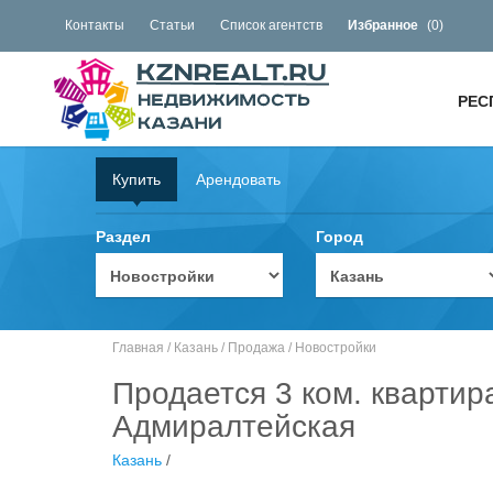
Контакты
Статьи
Список агентств
Избранное
(
0
)
РЕС
Купить
Арендовать
Раздел
Город
Главная
/
Казань
/
Продажа
/
Новостройки
Продается 3 ком. квартир
Адмиралтейская
Казань
/