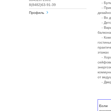
- Бульв
8(8482)63-91-39
- Прив
Профиль
дизайн
- Во дв
- Детск
- Вариа
балкона
- Комп
гостины
практич
этажах
- Хорош
сейфовы
энергоэ
коммуни
от веду
- Двер
Если 
сущес