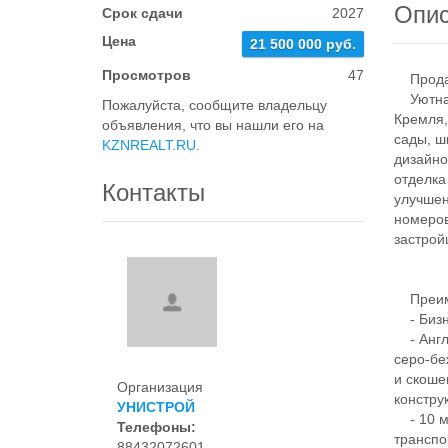
Опи
Срок сдачи
2027
Цена
21 500 000 руб.
Просмотров
47
Продает
Уютная 
Пожалуйста, сообщите владельцу
Кремля,
объявления, что вы нашли его на
сады, ш
KZNREALT.RU
.
дизайно
отделка
Контакты
улучшен
номеров
застрой
Преим
- Бизне
- Англи
серо-бе
и скоше
Организация
констру
УНИСТРОЙ
- 10 ми
Телефоны:
транспо
88432072601