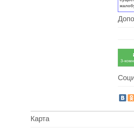
жалоб
Допо
3-комн
Соци
Карта