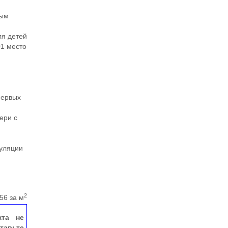
ным
ля детей
01 место
и
первых
ери с
гуляции
2
56 за м
кта не
тавьте