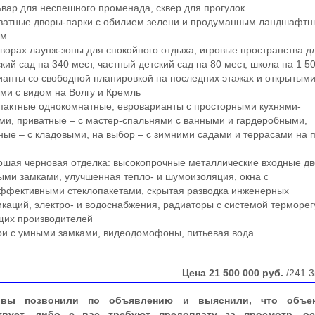
ар для неспешного променада, сквер для прогулок
атные дворы-парки с обилием зелени и продуманным ландшафт
ом
орах лаунж-зоны для спокойного отдыха, игровые пространства д
ий сад на 340 мест, частный детский сад на 80 мест, школа на 1 5
нты со свободной планировкой на последних этажах и открытым
ми с видом на Волгу и Кремль
актные однокомнатные, евроварианты с просторными кухнями-
ми, приватные – с мастер-спальнями с ванными и гардеробными,
ные – с кладовыми, на выбор – с зимними садами и террасами на 
ая черновая отделка: высокопрочные металлические входные дв
ми замками, улучшенная тепло- и шумоизоляция, окна с
ффективными стеклопакетами, скрытая разводка инженерных
каций, электро- и водоснабжения, радиаторы с системой терморе
щих производителей
и с умными замками, видеодомофоны, питьевая вода
Цена
21 500 000
руб.
/241 3
вы позвонили по объявлению и выяснили, что объе
твует, либо с вас требуют предоплату за просмотр, ос