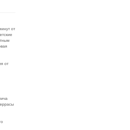
минут от
етские
фтным
овая
я
я от
пича
террасы
го