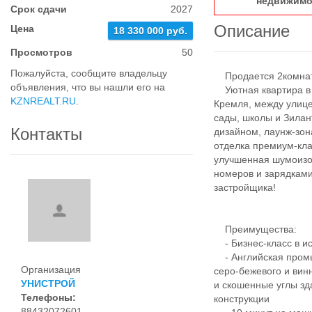
недвижимо
Срок сдачи
2027
Описание
Цена
18 330 000 руб.
Просмотров
50
Пожалуйста, сообщите владельцу
Продается 2комнатн
объявления, что вы нашли его на
Уютная квартира в Ж
KZNREALT.RU
.
Кремля, между улице
сады, школы и Зила
Контакты
дизайном, лаунж-зо
отделка премиум-кл
улучшенная шумоизо
номеров и зарядками
застройщика!
Преимущества:
- Бизнес-класс в ис
- Английская промы
Организация
серо-бежевого и вин
УНИСТРОЙ
и скошенные углы зд
Телефоны:
конструкции
88432072601