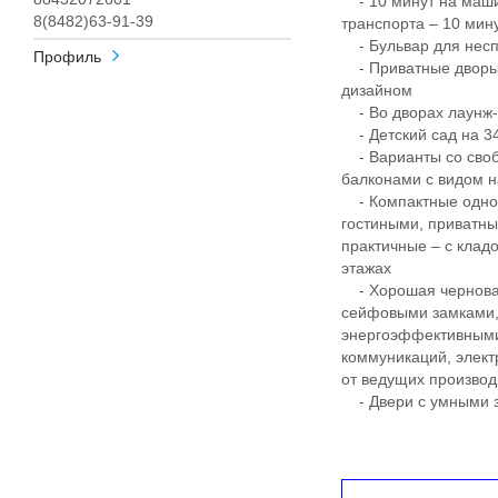
- 10 минут на маши
8(8482)63-91-39
транспорта – 10 ми
- Бульвар для несп
Профиль
- Приватные дворы
дизайном
- Во дворах лаунж-з
- Детский сад на 340
- Варианты со своб
балконами с видом н
- Компактные однок
гостиными, приватны
практичные – с клад
этажах
- Хорошая черновая
сейфовыми замками, 
энергоэффективными
коммуникаций, элект
от ведущих произво
- Двери с умными з