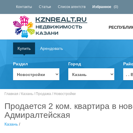
Контакты
Статьи
Список агентств
Избранное
(
0
)
РЕСПУБЛИ
Купить
Арендовать
Раздел
Город
Рай
. 
Главная
/
Казань
/
Продажа
/
Новостройки
Продается 2 ком. квартира в нов
Адмиралтейская
Казань
/