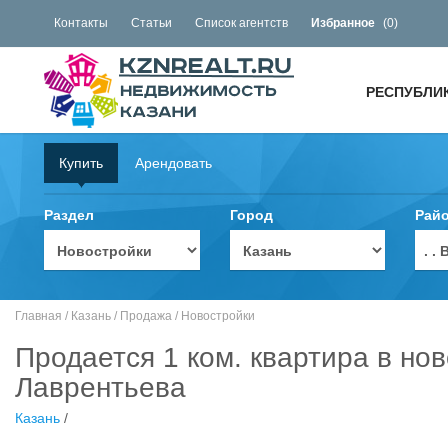
Контакты
Статьи
Список агентств
Избранное
(
0
)
РЕСПУБЛИ
Купить
Арендовать
Раздел
Город
Рай
. 
Главная
/
Казань
/
Продажа
/
Новостройки
Продается 1 ком. квартира в но
Лаврентьева
Казань
/