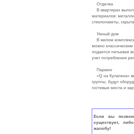
Отделка
В квартирах выполн
материалов: металли
стеклопакеты, скрыт
Умный дом
В жилом комплексе 
можно классическим 
подается питьевая 
учет потребления ре
Паркинг
«Q на Кулагина» вк
группы, будут обор
гостевые места и за
Если вы позвон
существует, либ
жалобу!