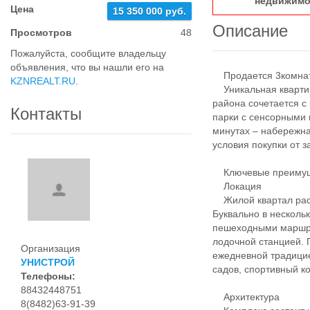
недвижимо
Цена
15 350 000 руб.
Описание
Просмотров
48
Пожалуйста, сообщите владельцу
объявления, что вы нашли его на
Продается 3комнатн
KZNREALT.RU
.
Уникальная квартир
района сочетается с 
Контакты
парки с сенсорными 
минутах – набережна
условия покупки от 
Ключевые преимуще
Локация
Жилой квартал расп
Буквально в несколь
пешеходными маршру
лодочной станцией. 
Организация
ежедневной традицие
УНИСТРОЙ
садов, спортивный к
Телефоны:
88432448751
Архитектура
8(8482)63-91-39