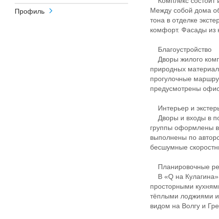
Комплекс состоит из
Между собой дома о
Профиль
тона в отделке экст
комфорт. Фасады из 
Благоустройство
Дворы жилого компл
природных материало
прогулочные маршрут
предусмотрены офис
Интерьер и экстер
Дворы и входы в по
группы оформлены в
выполнены по авторс
бесшумные скоростны
Планировочные р
В «Q на Кулагина» 
просторными кухням
тёплыми лоджиями и
видом на Волгу и Гр