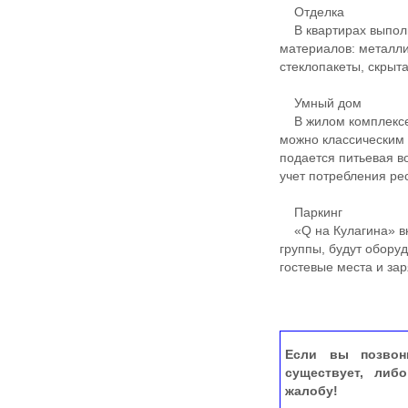
Отделка
В квартирах выполн
материалов: металли
стеклопакеты, скрыт
Умный дом
В жилом комплексе 
можно классическим 
подается питьевая 
учет потребления ре
Паркинг
«Q на Кулагина» вк
группы, будут обор
гостевые места и за
Если вы позвон
существует, либ
жалобу!