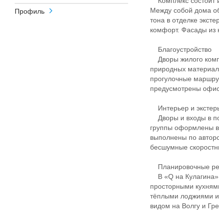
Комплекс состоит из
Между собой дома о
Профиль
тона в отделке экст
комфорт. Фасады из 
Благоустройство
Дворы жилого компл
природных материало
прогулочные маршрут
предусмотрены офис
Интерьер и экстер
Дворы и входы в по
группы оформлены в
выполнены по авторс
бесшумные скоростны
Планировочные р
В «Q на Кулагина» 
просторными кухням
тёплыми лоджиями и
видом на Волгу и Гр