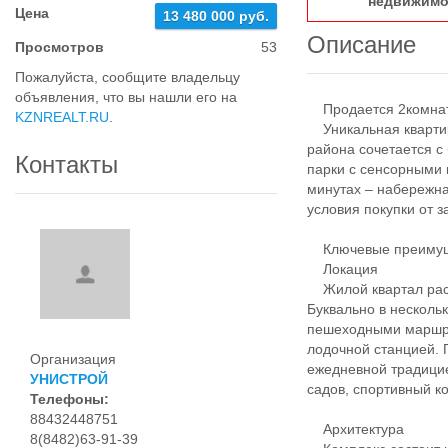
недвижимо
Цена
13 480 000 руб.
Описание
Просмотров
53
Пожалуйста, сообщите владельцу
объявления, что вы нашли его на
Продается 2комнатн
KZNREALT.RU
.
Уникальная квартир
района сочетается с 
Контакты
парки с сенсорными 
минутах – набережна
условия покупки от 
Ключевые преимуще
Локация
Жилой квартал расп
Буквально в несколь
пешеходными маршру
лодочной станцией. 
Организация
ежедневной традицие
УНИСТРОЙ
садов, спортивный к
Телефоны:
88432448751
Архитектура
8(8482)63-91-39