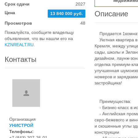
недвижимо
Срок сдачи
2027
Описание
Цена
13 840 000 руб.
Просмотров
48
Пожалуйста, сообщите владельцу
Продается 1комнатн
объявления, что вы нашли его на
Уютная квартира в Ж
KZNREALT.RU
.
Кремля, между улице
сады, школы и Зила
Контакты
дизайном, лаунж-зо
отделка премиум-кл
улучшенная шумоизо
номеров и зарядками
застройщика!
Преимущества:
- Бизнес-класс в ис
- Английская промы
Организация
серо-бежевого и вин
УНИСТРОЙ
и скошенные углы зд
Телефоны:
конструкции
+7 (843) 207-26-01