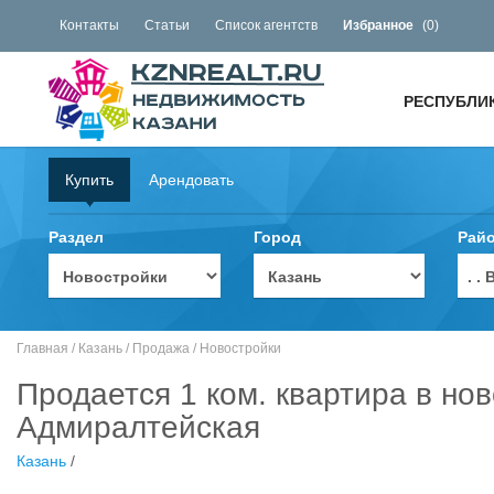
Контакты
Статьи
Список агентств
Избранное
(
0
)
РЕСПУБЛИ
Купить
Арендовать
Раздел
Город
Рай
. 
Главная
/
Казань
/
Продажа
/
Новостройки
Продается 1 ком. квартира в нов
Адмиралтейская
Казань
/