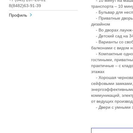
- 10 минут на маши
8(8482)63-91-39
транспорта – 10 ми
- Бульвар для несп
Профиль
- Приватные дворы
дизайном
- Во дворах лаунж-з
- Детский сад на 340
- Варианты со своб
балконами с видом н
- Компактные однок
гостиными, приватны
практичные – с клад
этажах
- Хорошая черновая
сейфовыми замками, 
энергоэффективными
коммуникаций, элект
от ведущих произво
- Двери с умными з