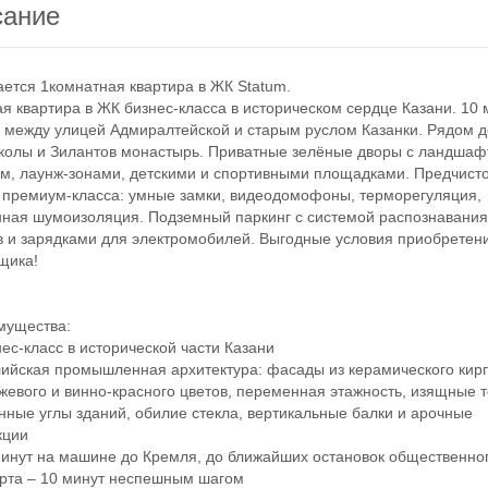
сание
ся 1комнатная квартира в ЖК Statum.
квартира в ЖК бизнес-класса в историческом сердце Казани. 10 
 между улицей Адмиралтейской и старым руслом Казанки. Рядом д
колы и Зилантов монастырь. Приватные зелёные дворы с ландша
м, лаунж-зонами, детскими и спортивными площадками. Предчист
 премиум-класса: умные замки, видеодомофоны, терморегуляция,
ная шумоизоляция. Подземный паркинг с системой распознавани
 и зарядками для электромобилей. Выгодные условия приобретени
щика!
ущества:
с-класс в исторической части Казани
йская промышленная архитектура: фасады из керамического кир
жевого и винно-красного цветов, переменная этажность, изящные 
нные углы зданий, обилие стекла, вертикальные балки и арочные
кции
нут на машине до Кремля, до ближайших остановок общественно
рта – 10 минут неспешным шагом