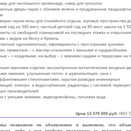
ар для неспешного променада, сквер для прогулок
атные дворы-парки с обилием зелени и продуманным ландшафт
ом
орах лаунж-зоны для спокойного отдыха, игровые пространства д
ий сад на 340 мест, частный детский сад на 80 мест, школа на 1 5
нты со свободной планировкой на последних этажах и открытым
ми с видом на Волгу и Кремль
актные однокомнатные, евроварианты с просторными кухнями-
ми, приватные – с мастер-спальнями с ванными и гардеробными,
ные – с кладовыми, на выбор – с зимними садами и террасами на 
ая черновая отделка: высокопрочные металлические входные дв
ми замками, улучшенная тепло- и шумоизоляция, окна с
ффективными стеклопакетами, скрытая разводка инженерных
каций, электро- и водоснабжения, радиаторы с системой терморе
щих производителей
и с умными замками, видеодомофоны, питьевая вода
Цена
13 570 000
руб.
/403 7
вы позвонили по объявлению и выяснили, что объе
твует, либо с вас требуют предоплату за просмотр, ос