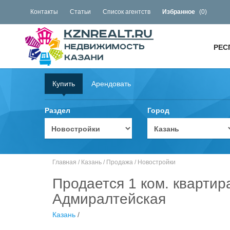
Контакты
Статьи
Список агентств
Избранное
(
0
)
РЕС
Купить
Арендовать
Раздел
Город
Главная
/
Казань
/
Продажа
/
Новостройки
Продается 1 ком. квартир
Адмиралтейская
Казань
/