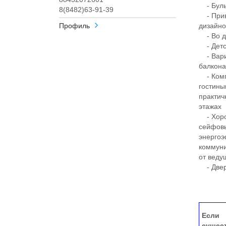
- Бульв
8(8482)63-91-39
- Прив
Профиль
дизайн
- Во дв
- Детск
- Вариа
балкона
- Комп
гостины
практич
этажах
- Хорош
сейфовы
энергоэ
коммуни
от веду
- Двер
Если 
сущес