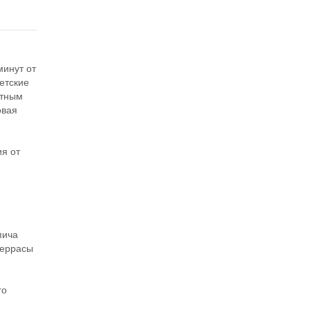
минут от
етские
фтным
овая
я
я от
пича
террасы
го