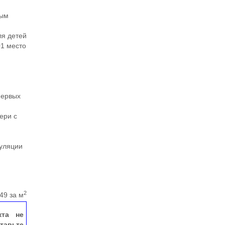
ным
ля детей
01 место
и
первых
ери с
гуляции
2
49 за м
кта не
тавьте