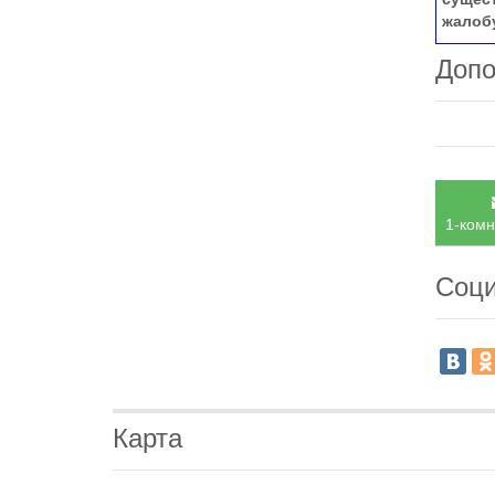
жалоб
Допо
1-комн
Соци
Карта