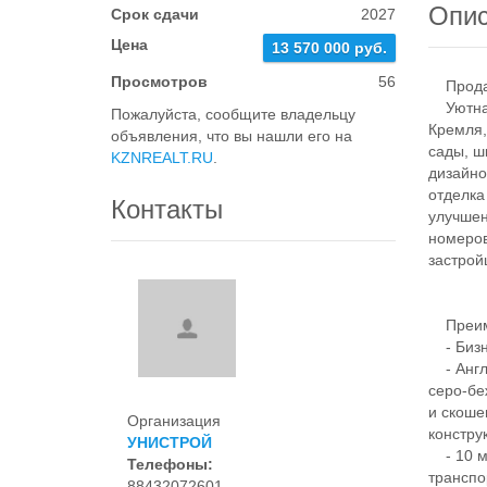
Опи
Срок сдачи
2027
Цена
13 570 000 руб.
Просмотров
56
Продает
Уютная 
Пожалуйста, сообщите владельцу
Кремля,
объявления, что вы нашли его на
сады, ш
KZNREALT.RU
.
дизайно
отделка
Контакты
улучшен
номеров
застрой
Преим
- Бизне
- Англи
серо-бе
и скоше
Организация
констру
УНИСТРОЙ
- 10 ми
Телефоны:
транспо
88432072601