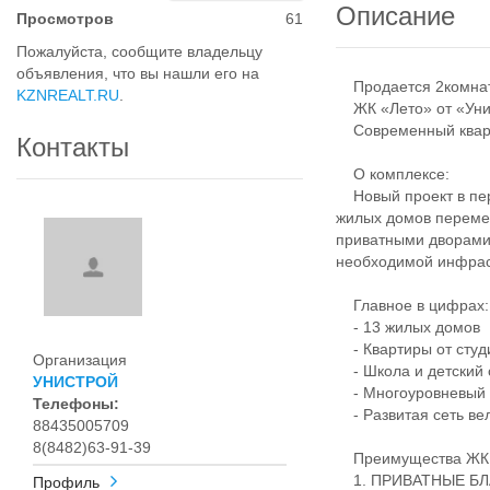
Описание
Просмотров
61
Пожалуйста, сообщите владельцу
объявления, что вы нашли его на
Продается 2комнатн
KZNREALT.RU
.
ЖК «Лето» от «Унис
Современный кварта
Контакты
О комплексе:
Новый проект в пер
жилых домов переме
приватными дворами
необходимой инфрас
Главное в цифрах:
- 13 жилых домов
- Квартиры от студ
Организация
- Школа и детский 
УНИСТРОЙ
- Многоуровневый 
Телефоны:
- Развитая сеть ве
88435005709
8(8482)63-91-39
Преимущества ЖК 
1. ПРИВАТНЫЕ Б
Профиль