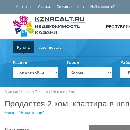
Контакты
Статьи
Список агентств
Избранное
(
0
)
РЕСПУБЛИ
Купить
Арендовать
Раздел
Город
Рай
. 
Главная
/
Казань
/
Продажа
/
Новостройки
Продается 2 ком. квартира в нов
Казань
/
Вахитовский