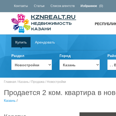
Контакты
Статьи
Список агентств
Избранное
(
0
)
РЕСПУБЛИ
Купить
Арендовать
Раздел
Город
Рай
. 
Главная
/
Казань
/
Продажа
/
Новостройки
Продается 2 ком. квартира в нов
Казань
/