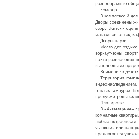
разнообразные обще
Комфорт
В комплексе 3 дома
Дворы соединены жив
озеру. Жители оценя
магазинов, аптек, ка
Дворы-парки
Места для отдыха ор
воркаут-зоны, спорт
найти развлечения п
выполнены из приро
Внимание к детал
Территория комплек
видеонаблюдением. 
теплых тамбурах. В
предусмотрены коля
Планировки
В «Аквамарине» пред
комнатные квартиры,
любые потребности: 
угловыми или панора
предлагается уникал