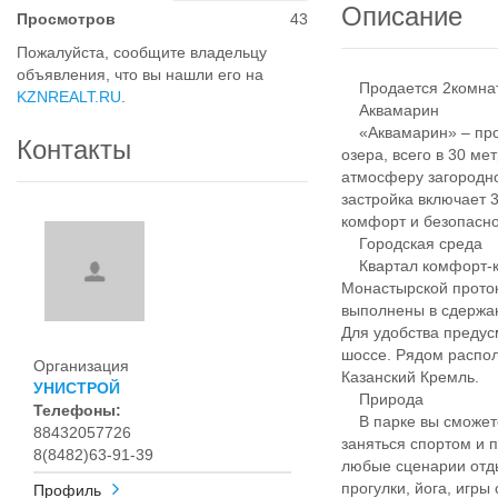
Описание
Просмотров
43
Пожалуйста, сообщите владельцу
объявления, что вы нашли его на
Продается 2комнатн
KZNREALT.RU
.
Аквамарин
«Аквамарин» – прое
Контакты
озера, всего в 30 ме
атмосферу загородно
застройка включает 
комфорт и безопасно
Городская среда
Квартал комфорт-кл
Монастырской проток
выполнены в сдержан
Для удобства предус
шоссе. Рядом распол
Организация
Казанский Кремль.
УНИСТРОЙ
Природа
Телефоны:
В парке вы сможете 
88432057726
заняться спортом и 
8(8482)63-91-39
любые сценарии отды
прогулки, йога, игры
Профиль